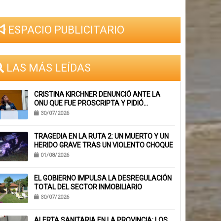
ESPACIO PUBLICITARIO
LAS MÁS LEÍDAS
CRISTINA KIRCHNER DENUNCIÓ ANTE LA
ONU QUE FUE PROSCRIPTA Y PIDIÓ
SUSPENDER SU INHABILITACIÓN PERPETUA
30/07/2026
TRAGEDIA EN LA RUTA 2: UN MUERTO Y UN
HERIDO GRAVE TRAS UN VIOLENTO CHOQUE
01/08/2026
EL GOBIERNO IMPULSA LA DESREGULACIÓN
TOTAL DEL SECTOR INMOBILIARIO
30/07/2026
ALERTA SANITARIA EN LA PROVINCIA: LOS