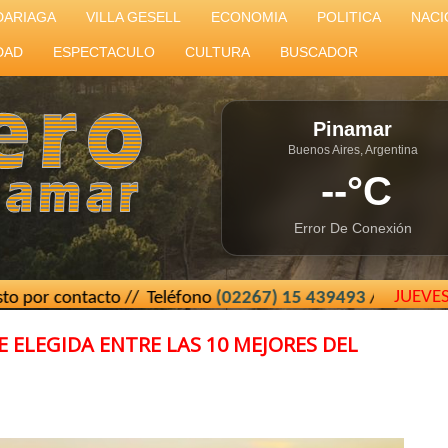
DARIAGA
VILLA GESELL
ECONOMIA
POLITICA
NACI
DAD
ESPECTACULO
CULTURA
BUSCADOR
Pinamar
Buenos Aires, Argentina
--°C
Error De Conexión
JUEVE
o // Teléfono
(02267) 15 439493
// El Cartero de Pinamar 
 ELEGIDA ENTRE LAS 10 MEJORES DEL