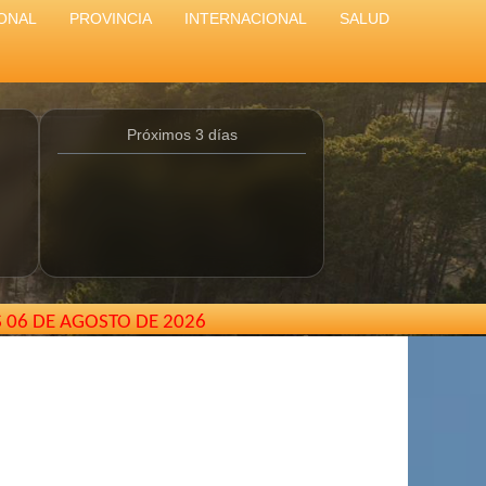
ONAL
PROVINCIA
INTERNACIONAL
SALUD
Próximos 3 días
S 06 DE AGOSTO DE 2026
- Buenos Aires - Argentina //
elcarterodepinamar@gmail.c