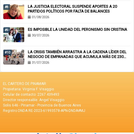
LA JUSTICIA ELECTORAL SUSPENDE APORTES A 20
#8
PARTIDOS POLÍTICOS POR FALTA DE BALANCES
01/08/2026
ES IMPOSIBLE LA UNIDAD DEL PERONISMO SIN CRISTINA
#9
30/07/2026
LA CRISIS TAMBIÉN ARRASTRA A LA CADENA LÍDER DEL
#10
NEGOCIO DE EMPANADAS QUE ACUMULA MÁS DE 230
CHEQUES RECHAZADOS Y PONE EN RIESGO CIENTOS DE
31/07/2026
EMPLEOS
EL CARTERO DE PINAMAR
Propietaria: Virginia F. Visaggio
Celular de contacto: 2267 439493
Director responsable: Angel Visaggio
Solis 646 - Pinamar - Provincia de Buenos Aires
Registro DNDA RE-2023-61993578-APN-DNDA#MJ