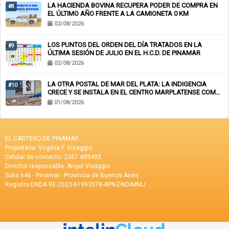
LA HACIENDA BOVINA RECUPERA PODER DE COMPRA EN
#8
EL ÚLTIMO AÑO FRENTE A LA CAMIONETA 0 KM
02/08/2026
LOS PUNTOS DEL ORDEN DEL DÍA TRATADOS EN LA
#9
ÚLTIMA SESIÓN DE JULIO EN EL H.C.D. DE PINAMAR
02/08/2026
LA OTRA POSTAL DE MAR DEL PLATA: LA INDIGENCIA
#10
CRECE Y SE INSTALA EN EL CENTRO MARPLATENSE COMO
PAISAJE COTIDIANO
01/08/2026
EL CARTERO DE PINAMAR
Propietaria: Virginia F. Visaggio
Celular de contacto: 2267 439493
Director responsable: Angel Visaggio
Solis 646 - Pinamar - Provincia de Buenos Aires
Registro DNDA RE-2023-61993578-APN-DNDA#MJ