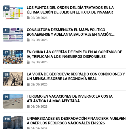
LOS PUNTOS DEL ORDEN DEL DÍA TRATADOS EN LA
#5
ÚLTIMA SESIÓN DE JULIO EN EL H.C.D. DE PINAMAR
02/08/2026
CONSULTORA DESMENUZA EL MAPA POLÍTICO
#6
BONAERENSE Y ADELANTA BALOTAJE EN NACIÓN:
KICILLOF-MILEI
02/08/2026
EN CHINA LAS OFERTAS DE EMPLEO EN ALGORITMOS DE
#7
IA, TRIPLICAN A LOS INGENIEROS DISPONIBLES
02/08/2026
LA VISITA DE GEORGIEVA: RESPALDO CON CONDICIONES Y
#8
UN MENSAJE SOBRE LA ECONOMÍA REAL
02/08/2026
TURISMO EN VACACIONES DE INVIERNO: LA COSTA
#9
ATLÁNTICA LA MÁS AFECTADA
04/08/2026
UNIVERSIDADES EN DEGRADACIÓN FINANCIERA: VUELVEN
#10
A CAER LOS RECURSOS NACIONALES EN 2026
04/08/2026