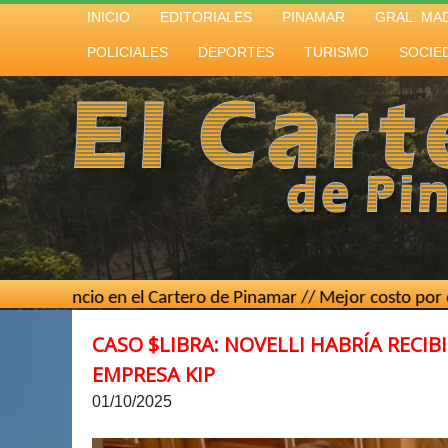
INICIO
EDITORIALES
PINAMAR
GRAL. MA
POLICIALES
DEPORTES
TURISMO
SOCIE
o en el Cartero de Pinamar // Mejor costo por contacto // 
CASO $LIBRA: NOVELLI HABRÍA RECIBI
EMPRESA KIP
01/10/2025