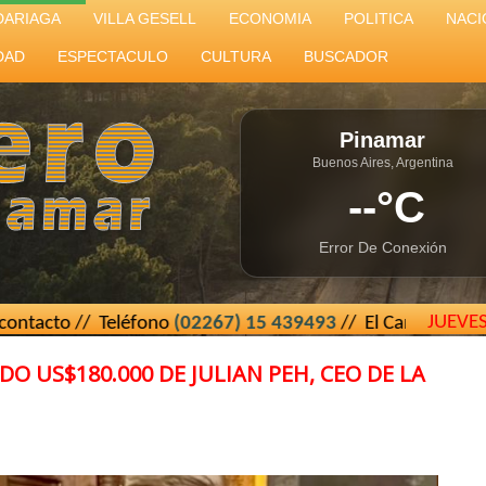
DARIAGA
VILLA GESELL
ECONOMIA
POLITICA
NACI
DAD
ESPECTACULO
CULTURA
BUSCADOR
Pinamar
Buenos Aires, Argentina
--°C
Error De Conexión
JUEVE
Teléfono
(02267) 15 439493
// El Cartero de Pinamar - Buen
DO US$180.000 DE JULIAN PEH, CEO DE LA