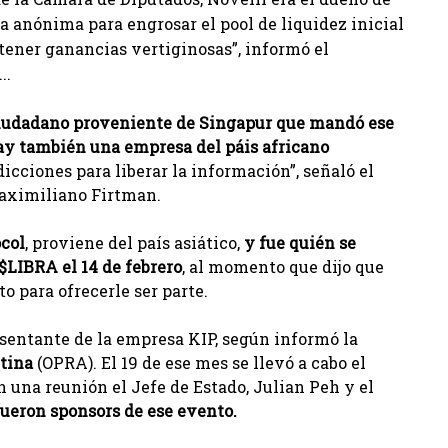
ra anónima para engrosar el pool de liquidez inicial
obtener ganancias vertiginosas”, informó el
..
ciudadano proveniente de Singapur que mandó ese
ay también una empresa del páis africano
dicciones para liberar la información”, señaló el
aximiliano Firtman.
col
, proviene del país asiático,
y fue quién se
$LIBRA el 14 de febrero
, al momento que dijo que
o para ofrecerle ser parte.
esentante de la empresa KIP, según informó la
ntina
(OPRA). El 19 de ese mes se llevó a cabo el
 una reunión el Jefe de Estado, Julian Peh y el
ueron sponsors de ese evento.