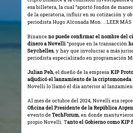
esa billetera, la cual “aportó fondos de mane
de la operatoria, influir en su cotización y 
periodista Hugo Alconada Mon. ...LEER MÁS .
Binance
no puede confirmar el nombre del 
dinero a Novelli
“porque en la transacción
h
Seychelles
, y hay que involucrar a más juris
periodista especializado en programación M
Julian Peh
, el dueño de la empresa
KIP Proto
adjudicó el lanzamiento de la criptomoneda 
Novelli lo llamó el día anterior al lanzamient
Al mes de octubre del 2024, Novelli era repr
Oficina del Presidente de la República Arge
evento de
TechForum
, en donde mantuvieron
propio Novelli. T
anto el Gobierno como KIP f