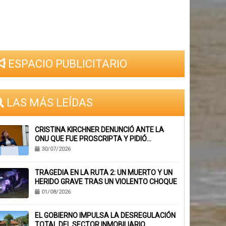
ESPACIO PUBLICITARIO
LAS MÁS LEÍDAS
CRISTINA KIRCHNER DENUNCIÓ ANTE LA
ONU QUE FUE PROSCRIPTA Y PIDIÓ
SUSPENDER SU INHABILITACIÓN PERPETUA
30/07/2026
TRAGEDIA EN LA RUTA 2: UN MUERTO Y UN
HERIDO GRAVE TRAS UN VIOLENTO CHOQUE
01/08/2026
EL GOBIERNO IMPULSA LA DESREGULACIÓN
TOTAL DEL SECTOR INMOBILIARIO