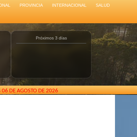
ONAL
PROVINCIA
INTERNACIONAL
SALUD
Próximos 3 días
S 06 DE AGOSTO DE 2026
os Aires - Argentina //
elcarterodepinamar@gmail.com