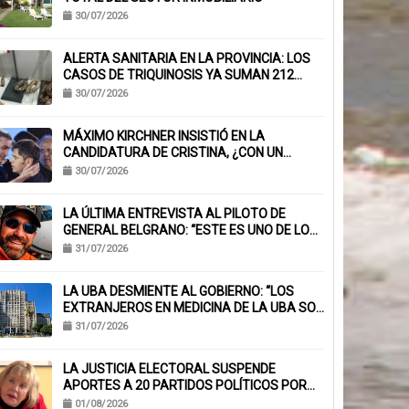
30/07/2026
ALERTA SANITARIA EN LA PROVINCIA: LOS
CASOS DE TRIQUINOSIS YA SUMAN 212
CONFIRMADOS
30/07/2026
MÁXIMO KIRCHNER INSISTIÓ EN LA
CANDIDATURA DE CRISTINA, ¿CON UN
MENSAJE A KICILLOF?: «PONE NERVIOSOS A
30/07/2026
MUCHOS»
LA ÚLTIMA ENTREVISTA AL PILOTO DE
GENERAL BELGRANO: “ESTE ES UNO DE LOS
TRABAJOS CON MÁS RIESGO”
31/07/2026
LA UBA DESMIENTE AL GOBIERNO: “LOS
EXTRANJEROS EN MEDICINA DE LA UBA SON
EL 6,1%, NO EL 40%”
31/07/2026
LA JUSTICIA ELECTORAL SUSPENDE
APORTES A 20 PARTIDOS POLÍTICOS POR
FALTA DE BALANCES
01/08/2026