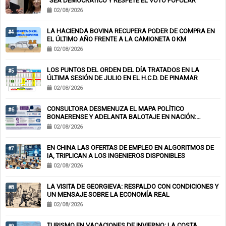
“SEA DEMOCRÁTICO Y RESPETE EL VOTO POPULAR”
02/08/2026
LA HACIENDA BOVINA RECUPERA PODER DE COMPRA EN
#4
EL ÚLTIMO AÑO FRENTE A LA CAMIONETA 0 KM
02/08/2026
LOS PUNTOS DEL ORDEN DEL DÍA TRATADOS EN LA
#5
ÚLTIMA SESIÓN DE JULIO EN EL H.C.D. DE PINAMAR
02/08/2026
CONSULTORA DESMENUZA EL MAPA POLÍTICO
#6
BONAERENSE Y ADELANTA BALOTAJE EN NACIÓN:
KICILLOF-MILEI
02/08/2026
EN CHINA LAS OFERTAS DE EMPLEO EN ALGORITMOS DE
#7
IA, TRIPLICAN A LOS INGENIEROS DISPONIBLES
02/08/2026
LA VISITA DE GEORGIEVA: RESPALDO CON CONDICIONES Y
#8
UN MENSAJE SOBRE LA ECONOMÍA REAL
02/08/2026
TURISMO EN VACACIONES DE INVIERNO: LA COSTA