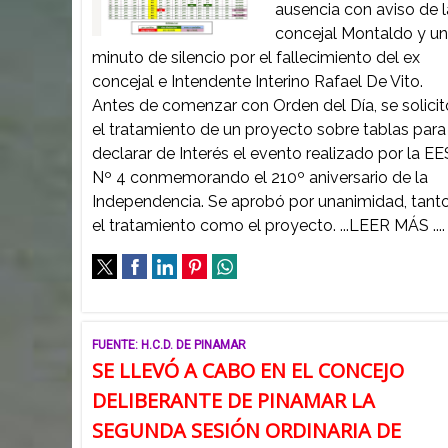
ausencia con aviso de l
concejal Montaldo y u
minuto de silencio por el fallecimiento del ex
concejal e Intendente Interino Rafael De Vito.
Antes de comenzar con Orden del Día, se solicit
el tratamiento de un proyecto sobre tablas para
declarar de Interés el evento realizado por la EE
Nº 4 conmemorando el 210º aniversario de la
Independencia. Se aprobó por unanimidad, tant
el tratamiento como el proyecto. ...LEER MÁS ....
FUENTE: H.C.D. DE PINAMAR
SE LLEVÓ A CABO EN EL CONCEJO
DELIBERANTE DE PINAMAR LA
SEGUNDA SESIÓN ORDINARIA DE