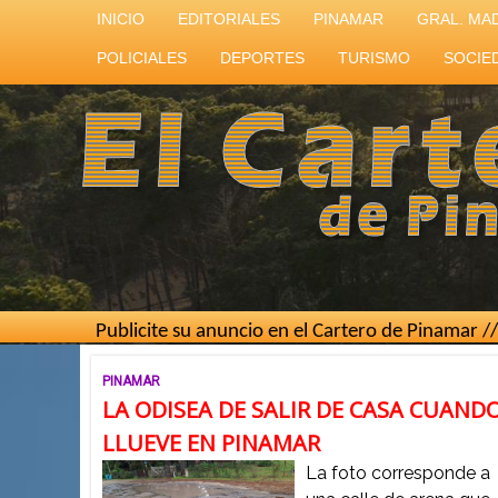
INICIO
EDITORIALES
PINAMAR
GRAL. MA
POLICIALES
DEPORTES
TURISMO
SOCIE
Publicite su anuncio en el Cartero de Pinamar // Mejor cos
PINAMAR
LA ODISEA DE SALIR DE CASA CUAND
LLUEVE EN PINAMAR
La foto corresponde a