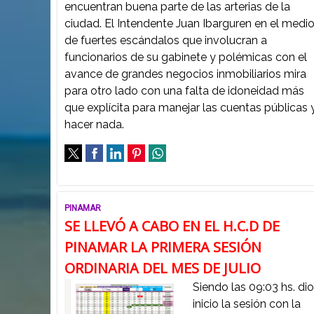
encuentran buena parte de las arterias de la
ciudad. El Intendente Juan Ibarguren en el medi
de fuertes escándalos que involucran a
funcionarios de su gabinete y polémicas con el
avance de grandes negocios inmobiliarios mira
para otro lado con una falta de idoneidad más
que explícita para manejar las cuentas públicas 
hacer nada.
PINAMAR
SE LLEVÓ A CABO EN EL H.C.D DE
PINAMAR LA PRIMERA SESIÓN
ORDINARIA DEL MES DE JULIO
Siendo las 09:03 hs. di
inicio la sesión con la