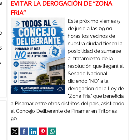
EVITAR LA DEROGACIÓN DE “ZONA
a
n
FRIA”
Este próximo viernes 5
de junio a las 09.00
ó
horas los vecinos de
nuestra ciudad tienen la
S
posibilidad de sumarse
al tratamiento de la
o
resolución que llegará al
Senado Nacional
diciendo "NO" a la
derogación de la Ley de
"Zona Fria" que beneficia
a Pinamar entre otros distritos del país, asistiendo
al Concejo Deliberante de Pinamar en Tritones
90.