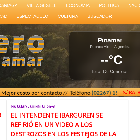
DARIAGA
VILLA GESELL
ECONOMIA
POLITICA
NACI
DAD
ESPECTACULO
CULTURA
BUSCADOR
Pinamar
Buenos Aires, Argentina
--°C
Error De Conexión
SáBAD
to por contacto // Teléfono
(02267) 15 439493
// El Carte
PINAMAR - MUNDIAL 2026
O
EL INTENDENTE IBARGUREN SE
REFIRIÓ EN UN VIDEO A LOS
DESTROZOS EN LOS FESTEJOS DE LA