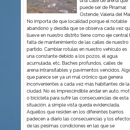
una calle de arena que
puede ser de Pinamar,
Ostende, Valería del Mar
No importa de que localidad porque el notable
abandono y desidia que se observa cada vez q
llueve en nuestro distrito tiene como eje central 
falta de mantenimiento de las calles de nuestro
partido. Cambiar rotulas en nuestro vehículo es
una constante debido a los pozos, el agua
acumulada, etc. Baches profundos, calles de
arena intransitables y pavimentos vencidos. Alg
que parece ser ya un mal crónico que genera
inconvenientes a cada vez más habitantes de la
ciudad. No es imprescindible andar en auto, mo
o bicicleta para sufrir las consecuencias de esta
situación, a simple vista queda evidenciada.
Aquellos que residen en los diferentes barrios
padecen a diario las consecuencias y los efecto
de las pésimas condiciones en las que se