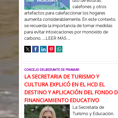
uso de estufas,
calefones y otros
artefactos para calefaccionar los hogares
aumenta considerablemente. En este contexto,
se recuerda la importancia de tomar medidas
para evitar intoxicaciones por monóxido de
carbono. ....LEER MÁS ...
CONCEJO DELIBERANTE DE PINAMAR
LA SECRETARIA DE TURISMO Y
CULTURA EXPLICÓ EN EL HCD EL
DESTINO Y APLICACIÓN DEL FONDO D
FINANCIAMIENTO EDUCATIVO
La Secretaria de
Turismo y Educación,