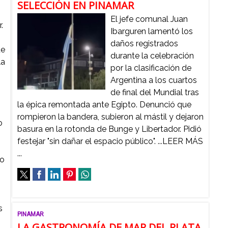
SELECCIÓN EN PINAMAR
El jefe comunal Juan
.
Ibarguren lamentó los
daños registrados
ue
durante la celebración
la
por la clasificación de
Argentina a los cuartos
de final del Mundial tras
la épica remontada ante Egipto. Denunció que
rompieron la bandera, subieron al mástil y dejaron
o
basura en la rotonda de Bunge y Libertador. Pidió
festejar "sin dañar el espacio público". ...LEER MÁS
...
to
s
PINAMAR
LA GASTRONOMÍA DE MAR DEL PLATA