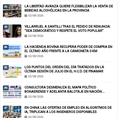
LA LIBERTAD AVANZA QUIERE FLEXIBILIZAR LA VENTA DE
#2
BEBIDAS ALCOHÓLICAS EN LA PROVINCIA
02/08/2026
VILLARRUEL A SANTILLI TRAS EL PEDIDO DE RENUNCIA:
#3
“SEA DEMOCRÁTICO Y RESPETE EL VOTO POPULAR”
02/08/2026
LA HACIENDA BOVINA RECUPERA PODER DE COMPRA EN
#4
EL ÚLTIMO AÑO FRENTE A LA CAMIONETA 0 KM
02/08/2026
LOS PUNTOS DEL ORDEN DEL DÍA TRATADOS EN LA
#5
ÚLTIMA SESIÓN DE JULIO EN EL H.C.D. DE PINAMAR
02/08/2026
CONSULTORA DESMENUZA EL MAPA POLÍTICO
#6
BONAERENSE Y ADELANTA BALOTAJE EN NACIÓN:
KICILLOF-MILEI
02/08/2026
EN CHINA LAS OFERTAS DE EMPLEO EN ALGORITMOS DE
#7
IA, TRIPLICAN A LOS INGENIEROS DISPONIBLES
02/08/2026