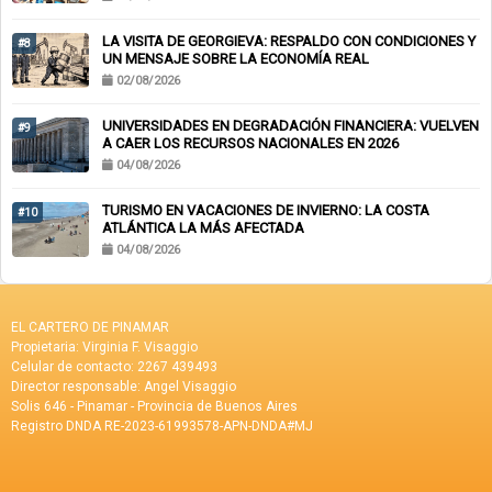
LA VISITA DE GEORGIEVA: RESPALDO CON CONDICIONES Y
#8
UN MENSAJE SOBRE LA ECONOMÍA REAL
02/08/2026
UNIVERSIDADES EN DEGRADACIÓN FINANCIERA: VUELVEN
#9
A CAER LOS RECURSOS NACIONALES EN 2026
04/08/2026
TURISMO EN VACACIONES DE INVIERNO: LA COSTA
#10
ATLÁNTICA LA MÁS AFECTADA
04/08/2026
EL CARTERO DE PINAMAR
Propietaria: Virginia F. Visaggio
Celular de contacto: 2267 439493
Director responsable: Angel Visaggio
Solis 646 - Pinamar - Provincia de Buenos Aires
Registro DNDA RE-2023-61993578-APN-DNDA#MJ