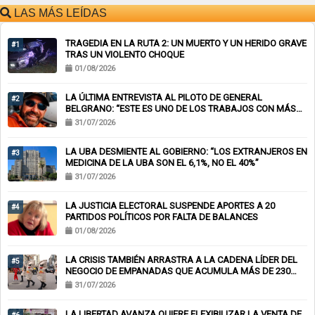
LAS MÁS LEÍDAS
TRAGEDIA EN LA RUTA 2: UN MUERTO Y UN HERIDO GRAVE
#1
TRAS UN VIOLENTO CHOQUE
01/08/2026
LA ÚLTIMA ENTREVISTA AL PILOTO DE GENERAL
#2
BELGRANO: “ESTE ES UNO DE LOS TRABAJOS CON MÁS
RIESGO”
31/07/2026
LA UBA DESMIENTE AL GOBIERNO: “LOS EXTRANJEROS EN
#3
MEDICINA DE LA UBA SON EL 6,1%, NO EL 40%”
31/07/2026
LA JUSTICIA ELECTORAL SUSPENDE APORTES A 20
#4
PARTIDOS POLÍTICOS POR FALTA DE BALANCES
01/08/2026
LA CRISIS TAMBIÉN ARRASTRA A LA CADENA LÍDER DEL
#5
NEGOCIO DE EMPANADAS QUE ACUMULA MÁS DE 230
CHEQUES RECHAZADOS Y PONE EN RIESGO CIENTOS DE
31/07/2026
EMPLEOS
LA LIBERTAD AVANZA QUIERE FLEXIBILIZAR LA VENTA DE