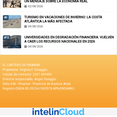
UN MENSAJE SOBRE LA ECONOMÍA REAL
02/08/2026
TURISMO EN VACACIONES DE INVIERNO: LA COSTA
#9
ATLÁNTICA LA MÁS AFECTADA
04/08/2026
UNIVERSIDADES EN DEGRADACIÓN FINANCIERA: VUELVEN
#10
A CAER LOS RECURSOS NACIONALES EN 2026
04/08/2026
EL CARTERO DE PINAMAR
Propietaria: Virginia F. Visaggio
Celular de contacto: 2267 439493
Director responsable: Angel Visaggio
Solis 646 - Pinamar - Provincia de Buenos Aires
Registro DNDA RE-2023-61993578-APN-DNDA#MJ