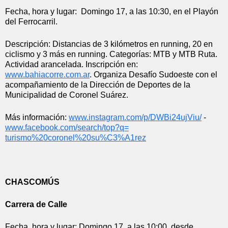
Fecha, hora y lugar:  Domingo 17, a las 10:30, en el Playón 
del Ferrocarril.
Descripción: Distancias de 3 kilómetros en running, 20 en 
ciclismo y 3 más en running. Categorías: MTB y MTB Ruta. 
Actividad arancelada. Inscripción en: 
www.bahiacorre.com.ar
. Organiza Desafío Sudoeste con el 
acompañamiento de la Dirección de Deportes de la 
Municipalidad de Coronel Suárez.
Más información: 
www.instagram.com/p/
DWBi24ujViu/
 - 
www.facebook.com/search/top?q=
turismo%20coronel%20su%C3%
A1rez
CHASCOMÚS
Carrera de Calle
Fecha, hora y lugar: Domingo 17, a las 10:00, desde 