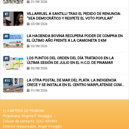
01/08/2026
VILLARRUEL A SANTILLI TRAS EL PEDIDO DE RENUNCIA:
#7
“SEA DEMOCRÁTICO Y RESPETE EL VOTO POPULAR”
02/08/2026
LA HACIENDA BOVINA RECUPERA PODER DE COMPRA EN
#8
EL ÚLTIMO AÑO FRENTE A LA CAMIONETA 0 KM
02/08/2026
LOS PUNTOS DEL ORDEN DEL DÍA TRATADOS EN LA
#9
ÚLTIMA SESIÓN DE JULIO EN EL H.C.D. DE PINAMAR
02/08/2026
LA OTRA POSTAL DE MAR DEL PLATA: LA INDIGENCIA
#10
CRECE Y SE INSTALA EN EL CENTRO MARPLATENSE COMO
PAISAJE COTIDIANO
01/08/2026
EL CARTERO DE PINAMAR
Propietaria: Virginia F. Visaggio
Celular de contacto: 2267 439493
Director responsable: Angel Visaggio