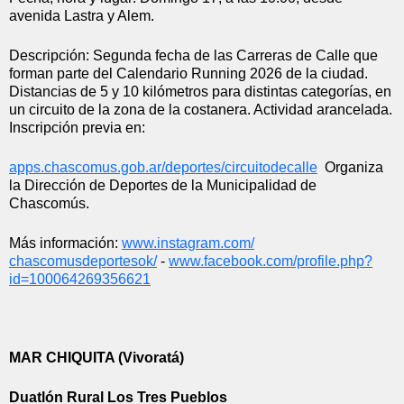
avenida Lastra y Alem.
Descripción: Segunda fecha de las Carreras de Calle que 
forman parte del Calendario Running 2026 de la ciudad. 
Distancias de 5 y 10 kilómetros para distintas categorías, en 
un circuito de la zona de la costanera. Actividad arancelada. 
Inscripción previa en: 
apps.chascomus.gob.ar/
deportes/circuitodecalle
  Organiza 
la Dirección de Deportes de la Municipalidad de 
Chascomús.
Más información: 
www.instagram.com/
chascomusdeportesok/
 - 
www.facebook.com/profile.php?
id=100064269356621
MAR CHIQUITA (Vivoratá)
Duatlón Rural Los Tres Pueblos