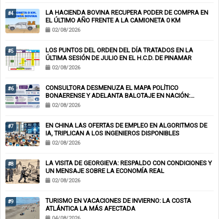
LA HACIENDA BOVINA RECUPERA PODER DE COMPRA EN
#4
EL ÚLTIMO AÑO FRENTE A LA CAMIONETA 0 KM
02/08/2026
LOS PUNTOS DEL ORDEN DEL DÍA TRATADOS EN LA
#5
ÚLTIMA SESIÓN DE JULIO EN EL H.C.D. DE PINAMAR
02/08/2026
CONSULTORA DESMENUZA EL MAPA POLÍTICO
#6
BONAERENSE Y ADELANTA BALOTAJE EN NACIÓN:
KICILLOF-MILEI
02/08/2026
EN CHINA LAS OFERTAS DE EMPLEO EN ALGORITMOS DE
#7
IA, TRIPLICAN A LOS INGENIEROS DISPONIBLES
02/08/2026
LA VISITA DE GEORGIEVA: RESPALDO CON CONDICIONES Y
#8
UN MENSAJE SOBRE LA ECONOMÍA REAL
02/08/2026
TURISMO EN VACACIONES DE INVIERNO: LA COSTA
#9
ATLÁNTICA LA MÁS AFECTADA
04/08/2026