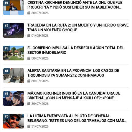
CRISTINA KIRCHNER DENUNCIÓ ANTE LA ONU QUE FUE
#1
PROSCRIPTA Y PIDIÓ SUSPENDER SU INHABILITACIÓN
PERPETUA
30/07/2026
TRAGEDIA EN LA RUTA 2: UN MUERTO Y UN HERIDO GRAVE
#2
TRAS UN VIOLENTO CHOQUE
01/08/2026
EL GOBIERNO IMPULSA LA DESREGULACIÓN TOTAL DEL
#3
SECTOR INMOBILIARIO
30/07/2026
ALERTA SANITARIA EN LA PROVINCIA: LOS CASOS DE
#4
TRIQUINOSIS YA SUMAN 212 CONFIRMADOS
30/07/2026
MÁXIMO KIRCHNER INSISTIÓ EN LA CANDIDATURA DE
#5
CRISTINA, ¿CON UN MENSAJE A KICILLOF?: «PONE
NERVIOSOS A MUCHOS»
30/07/2026
LA ÚLTIMA ENTREVISTA AL PILOTO DE GENERAL
#6
BELGRANO: “ESTE ES UNO DE LOS TRABAJOS CON MÁS
RIESGO”
31/07/2026