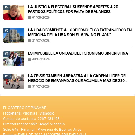
LA JUSTICIA ELECTORAL SUSPENDE APORTES A 20
#7
PARTIDOS POLÍTICOS POR FALTA DE BALANCES
01/08/2026
LA UBA DESMIENTE AL GOBIERNO: “LOS EXTRANJEROS EN
#8
MEDICINA DE LA UBA SON EL 6,1%, NO EL 40%”
31/07/2026
ES IMPOSIBLE LA UNIDAD DEL PERONISMO SIN CRISTINA
#9
30/07/2026
LA CRISIS TAMBIÉN ARRASTRA A LA CADENA LÍDER DEL
#10
NEGOCIO DE EMPANADAS QUE ACUMULA MÁS DE 230
CHEQUES RECHAZADOS Y PONE EN RIESGO CIENTOS DE
31/07/2026
EMPLEOS
EL CARTERO DE PINAMAR
Propietaria: Virginia F. Visaggio
Celular de contacto: 2267 439493
Director responsable: Angel Visaggio
Solis 646 - Pinamar - Provincia de Buenos Aires
Registro DNDA RE-2023-61993578-APN-DNDA#MJ