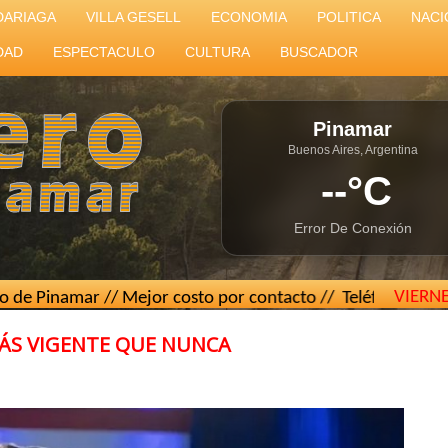
DARIAGA
VILLA GESELL
ECONOMIA
POLITICA
NACI
DAD
ESPECTACULO
CULTURA
BUSCADOR
Pinamar
Buenos Aires, Argentina
--°C
Error De Conexión
VIERN
mar // Mejor costo por contacto // Teléfono
(02267) 15 43
MÁS VIGENTE QUE NUNCA