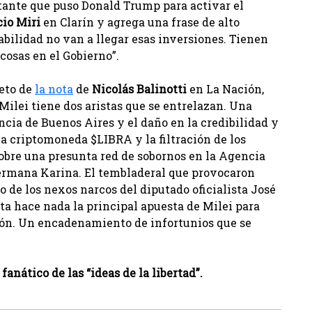
tante que puso Donald Trump para activar el
cio Miri
en Clarín y agrega una frase de alto
nabilidad no van a llegar esas inversiones. Tienen
cosas en el Gobierno”.
leto de
la nota
de
Nicolás Balinotti
en La Nación,
 Milei tiene dos aristas que se entrelazan. Una
incia de Buenos Aires y el daño en la credibilidad y
la criptomoneda $LIBRA y la filtración de los
obre una presunta red de sobornos en la Agencia
hermana Karina. El tembladeral que provocaron
o de los nexos narcos del diputado oficialista José
sta hace nada la principal apuesta de Milei para
tión. Un encadenamiento de infortunios que se
nático de las “ideas de la libertad”.