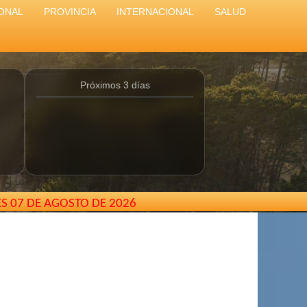
ONAL
PROVINCIA
INTERNACIONAL
SALUD
Próximos 3 días
ES 07 DE AGOSTO DE 2026
9493
// El Cartero de Pinamar - Buenos Aires - Argentina /