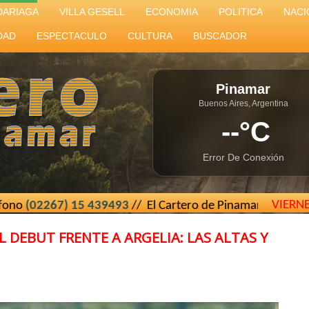
DARIAGA
VILLA GESELL
ECONOMIA
POLITICA
NACI
DAD
ESPECTACULO
CULTURA
BUSCADOR
Pinamar
Buenos Aires, Argentina
--°C
Error De Conexión
VIERN
5 439493
// El Cartero de Pinamar - Buenos Aires - Argenti
 DEBUT FRENTE A ARGELIA: LAS ALTAS Y