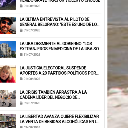
HERIDO GRAVE TRAS UN VIOLENTO CHOQUE
01/08/2026
LA ÚLTIMA ENTREVISTA AL PILOTO DE
GENERAL BELGRANO: “ESTE ES UNO DE LOS
TRABAJOS CON MÁS RIESGO”
31/07/2026
LA UBA DESMIENTE AL GOBIERNO: “LOS
EXTRANJEROS EN MEDICINA DE LA UBA SON
EL 6,1%, NO EL 40%”
31/07/2026
LA JUSTICIA ELECTORAL SUSPENDE
APORTES A 20 PARTIDOS POLÍTICOS POR
FALTA DE BALANCES
01/08/2026
LA CRISIS TAMBIÉN ARRASTRA A LA
CADENA LÍDER DEL NEGOCIO DE
EMPANADAS QUE ACUMULA MÁS DE 230
31/07/2026
CHEQUES RECHAZADOS Y PONE EN RIESGO
CIENTOS DE EMPLEOS
LA LIBERTAD AVANZA QUIERE FLEXIBILIZAR
LA VENTA DE BEBIDAS ALCOHÓLICAS EN LA
PROVINCIA
02/08/2026