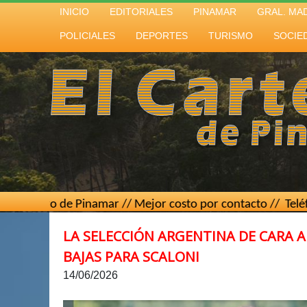
INICIO
EDITORIALES
PINAMAR
GRAL. MA
POLICIALES
DEPORTES
TURISMO
SOCIE
 Pinamar // Mejor costo por contacto // Teléfono
(02267) 1
LA SELECCIÓN ARGENTINA DE CARA AL
BAJAS PARA SCALONI
14/06/2026