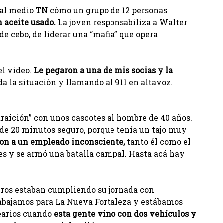
ó al medio
TN
cómo un grupo de 12 personas
 aceite usado.
La joven responsabiliza a Walter
e cebo, de liderar una “mafia” que opera
el video.
Le pegaron a una de mis socias y la
a la situación y llamando al 911 en altavoz.
.
raición” con unos cascotes al hombre de 40 años.
 de 20 minutos seguro, porque tenía un tajo muy
ron a un empleado inconsciente,
tanto él como el
es y se armó una batalla campal. Hasta acá hay
eros estaban cumpliendo su jornada con
rabajamos para La Nueva Fortaleza y estábamos
nearios cuando
esta gente vino con dos vehículos y