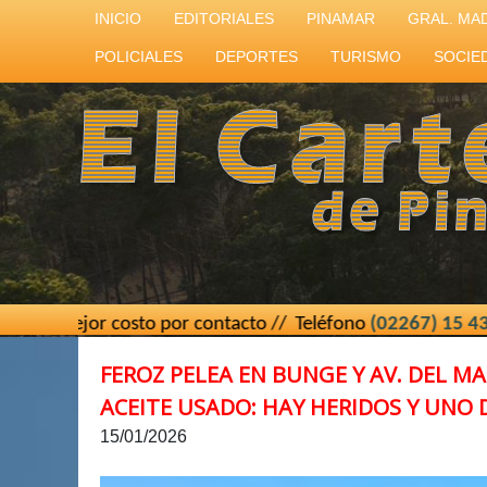
INICIO
EDITORIALES
PINAMAR
GRAL. MA
POLICIALES
DEPORTES
TURISMO
SOCIE
osto por contacto // Teléfono
(02267) 15 439493
// El Car
FEROZ PELEA EN BUNGE Y AV. DEL M
ACEITE USADO: HAY HERIDOS Y UNO 
15/01/2026