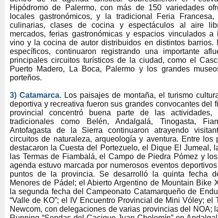
Hipódromo de Palermo, con más de 150 variedades ofr
locales gastronómicos, y la tradicional Feria Francesa
culinarias, clases de cocina y espectáculos al aire li
mercados, ferias gastronómicas y espacios vinculados a l
vino y la cocina de autor distribuidos en distintos barrios
específicos, continuaron registrando una importante aflu
principales circuitos turísticos de la ciudad, como el Cas
Puerto Madero, La Boca, Palermo y los grandes museos
porteños.
3) Catamarca.
Los paisajes de montaña, el turismo cultur
deportiva y recreativa fueron sus grandes convocantes del f
provincial concentró buena parte de las actividades,
tradicionales como Belén, Andalgalá, Tinogasta, Fi
Antofagasta de la Sierra continuaron atrayendo visitan
circuitos de naturaleza, arqueología y aventura. Entre los 
destacaron la Cuesta del Portezuelo, el Dique El Jumeal, l
las Termas de Fiambalá, el Campo de Piedra Pómez y los
agenda estuvo marcada por numerosos eventos deportivos di
puntos de la provincia. Se desarrolló la quinta fecha 
Menores de Pádel; el Abierto Argentino de Mountain Bik
la segunda fecha del Campeonato Catamarqueño de Enduro
“Valle de KO”; el IV Encuentro Provincial de Mini Vóley; el 
Newcom, con delegaciones de varias provincias del NOA; la 
Running “Sendas del Cacique Juan Chelemín” en Andalgalá,