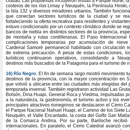
ciudad. Las propuestas incluyeron visitas a Parque Norte, la
costeros de los ríos Limay y Neuquén, la Península Hiroki, 
la Isla 132 y diversos miradores urbanos. También funciona
que conectan sectores turísticos de la ciudad y se real
fortaleciendo la oferta recreativa para residentes y visitante
estuvo condicionado por un contexto climático donde se regi
bancos de niebla en distintos sectores de la provincia, esp
de montaña y rutas cordilleranas. El Paso Internaciona
complicaciones temporarias por acumulación de nieve 
Cardenal Samoré permaneció habilitado con circulación re
de extrema precaución. A pesar de estas condiciones, los
turísticos continuaron operativos, consolidando a Ne
destinos más buscados de la Patagonia para el turismo de n
16) Río Negro.
El fin de semana largo mostró movimiento tur
destinos de la provincia, con la mayor concentración en S
que volvió a ubicarse entre las ciudades más elegidas del p
temporada invernal. También registraron actividad Las Gruta
Bolsón, Dina Huapi, General Roca y Viedma, impulsadas po
a la naturaleza, la gastronomía, el turismo activo y los even
principales atractivos rionegrinos se destacaron el Cerro Cat
el Parque Nacional Nahuel Huapi, el Camino de los Siete L
Neuquén, el Valle Encantado, la costa del Golfo San Matía
de la Comarca Andina. Por su parte, Bariloche recibió 
internacionales. En paralelo, el Cerro Catedral avanzó co