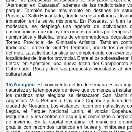
“Atardecer en Cataratas”, además de las tradicionales vis
parque. También hubo movimiento en destinos de natu
Provincial Salto Encantado, donde se desarrollaron activid
inmersión en la selva misionera. En Posadas, si bien l
moderada, se desplegó una agenda de actividades cul
gastronómicas que incluyó recorridos guiados por templos h
numismática y filatelia, ferias de emprendedores, degustac
Torneo Provincial de Gimnasia Artística. También conti
tradicional Torneo de Golf “El Territorio”, uno de los even
del mes. La actividad turística se complementó con eventos 
localidades del interior provincial. Entre ellos sobresalieron 
Letras” en Apóstoles, una nueva fecha del Campeonato M
Gobernador Roca y diversas propuestas vinculadas al biene
cultura local.
15) Neuquén.
El movimiento del fin de semana estuvo imp
naturaleza y la temporada de nieve que comienza a instalars
los destinos más elegidos se destacaron San Martín d
Angostura, Villa Pehuenia, Caviahue-Copahue y Junín de 
ciudad de Neuquén. Los visitantes recorrieron atractivos c
Lagos, el Parque Nacional Lanín, el volcán Copahue
Moquehue, y los centros de esquí que comienzan a prepara
de invierno. En la capital neuquina, el municipio orga
gratuita con recorridos turísticos en buses y minibuses po