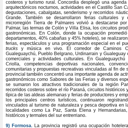
costeros y turismo rural. Concordia desplegó una agenda 
arquitectónicos nocturnos, actividades en el Castillo San C
degustaciones, cabalgatas, senderismo y recorridos náutic
Grande. También se desarrollaron ferias culturales y
microrregión Tierra de Palmares volvió a destacarse po
Palmar, las termas de Colón y Villa Elisa, los circuitos pro
gastronómicas. En Colón, donde la ocupación promedi
departamentos, 40% cabañas y 45% hoteles), se realizaron 
ferias, espectáculos y una programación especial en el pu
trucks
y música en vivo. El corredor de Caminos Cos
Gualeguaychú, Pueblo Belgrano, Urdinarrain y Gualeguay
comerciales y actividades culturales. En Gualeguaychú 
Criolla, competencias deportivas nacionales, convenci
comunitarias y propuestas recreativas vinculadas al fin de 
provincial también concentró una importante agenda de act
gastronómicos como Sabores de las Ferias y diversos espec
se sumaron los atractivos tradicionales de la región P
recorridos costeros sobre el río Paraná, circuitos históricos 
típica de las aldeas alemanas y ferias de productores y em
los principales centros turísticos, continuaron registra
vinculados al turismo de naturaleza y pesca deportiva en l
localidades como La Paz, Santa Elena y Hernandarias, 
históricos y termales del sur entrerriano.
9) Formosa
.
La provincia registró una ocupación hotele