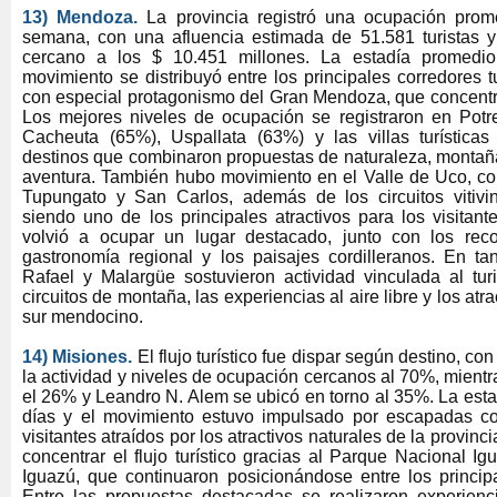
13) Mendoza.
La provincia registró una ocupación prom
semana, con una afluencia estimada de 51.581 turistas 
cercano a los $ 10.451 millones. La estadía promedio
movimiento se distribuyó entre los principales corredores tu
con especial protagonismo del Gran Mendoza, que concentró
Los mejores niveles de ocupación se registraron en Potre
Cacheuta (65%), Uspallata (63%) y las villas turística
destinos que combinaron propuestas de naturaleza, montaña
aventura. También hubo movimiento en el Valle de Uco, co
Tupungato y San Carlos, además de los circuitos vitivi
siendo uno de los principales atractivos para los visitant
volvió a ocupar un lugar destacado, junto con los reco
gastronomía regional y los paisajes cordilleranos. En t
Rafael y Malargüe sostuvieron actividad vinculada al tur
circuitos de montaña, las experiencias al aire libre y los atra
sur mendocino.
14) Misiones.
El flujo turístico fue dispar según destino, co
la actividad y niveles de ocupación cercanos al 70%, mien
el 26% y Leandro N. Alem se ubicó en torno al 35%. La est
días y el movimiento estuvo impulsado por escapadas cor
visitantes atraídos por los atractivos naturales de la provinc
concentrar el flujo turístico gracias al Parque Nacional Ig
Iguazú, que continuaron posicionándose entre los principa
Entre las propuestas destacadas se realizaron experien