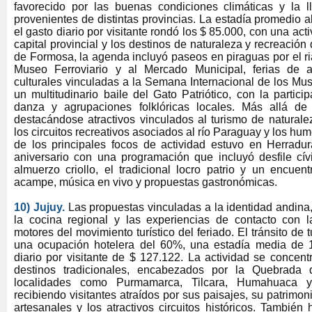
favorecido por las buenas condiciones climáticas y la 
provenientes de distintas provincias. La estadía promedio a
el gasto diario por visitante rondó los $ 85.000, con una acti
capital provincial y los destinos de naturaleza y recreación d
de Formosa, la agenda incluyó paseos en piraguas por el ri
Museo Ferroviario y al Mercado Municipal, ferias de a
culturales vinculadas a la Semana Internacional de los Mu
un multitudinario baile del Gato Patriótico, con la parti
danza y agrupaciones folklóricas locales. Más allá de 
destacándose atractivos vinculados al turismo de naturale
los circuitos recreativos asociados al río Paraguay y los h
de los principales focos de actividad estuvo en Herradu
aniversario con una programación que incluyó desfile cív
almuerzo criollo, el tradicional locro patrio y un encuen
acampe, música en vivo y propuestas gastronómicas.
10) Jujuy.
Las propuestas vinculadas a la identidad andina,
la cocina regional y las experiencias de contacto con l
motores del movimiento turístico del feriado. El tránsito de 
una ocupación hotelera del 60%, una estadía media de 
diario por visitante de $ 127.122. La actividad se concen
destinos tradicionales, encabezados por la Quebrad
localidades como Purmamarca, Tilcara, Humahuaca y
recibiendo visitantes atraídos por sus paisajes, su patrimon
artesanales y los atractivos circuitos históricos. Tambié