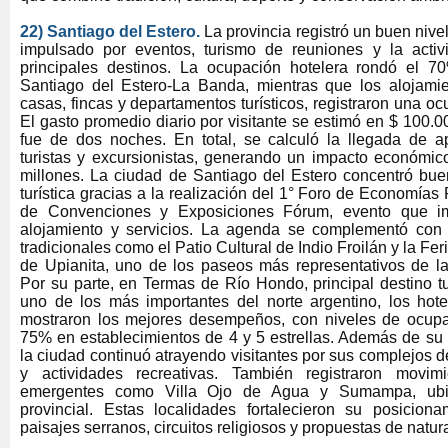
22)
Santiago del Estero.
La provincia registró un buen nivel
impulsado por eventos, turismo de reuniones y la activ
principales destinos. La ocupación hotelera rondó el 
Santiago del Estero-La Banda, mientras que los alojamie
casas, fincas y departamentos turísticos, registraron una o
El gasto promedio diario por visitante se estimó en $ 100.0
fue de dos noches. En total, se calculó la llegada de 
turistas y excursionistas, generando un impacto económic
millones. La ciudad de Santiago del Estero concentró buen
turística gracias a la realización del 1° Foro de Economías
de Convenciones y Exposiciones Fórum, evento que 
alojamiento y servicios. La agenda se complementó con 
tradicionales como el Patio Cultural de Indio Froilán y la Fer
de Upianita, uno de los paseos más representativos de la
Por su parte, en Termas de Río Hondo, principal destino tur
uno de los más importantes del norte argentino, los hot
mostraron los mejores desempeños, con niveles de ocupa
75% en establecimientos de 4 y 5 estrellas. Además de su tr
la ciudad continuó atrayendo visitantes por sus complejos d
y actividades recreativas. También registraron movimie
emergentes como Villa Ojo de Agua y Sumampa, ubi
provincial. Estas localidades fortalecieron su posicion
paisajes serranos, circuitos religiosos y propuestas de natur