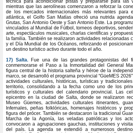
técnica para acondicionar pistas y prepararse para las 
mientras que las aerolíneas comenzaron a reforzar la cone
de los mercados internacionales más relevantes para e
atlántica, el Golfo San Matías ofreció una nutrida agend
Grutas, San Antonio Oeste y San Antonio Este. La programa
vinculados al Mundial de Fútbol, torneos deportivos, sende
arte, espectáculos musicales, charlas científicas y propues
la familia. También se realizaron actividades relacionadas 
y el Día Mundial de los Océanos, reforzando el posicionam
un destino turístico activo durante todo el año.
17) Salta.
Fue una de las grandes protagonistas del 
conmemorarse el Paso a la Inmortalidad del General Ma
figura central de la historia salteña y héroe de la indepen
marco, se desarrolló el programa provincial “GüeMES 2026”
actividades culturales, históricas, turísticas y tradicionale
territorio, consolidando a la fecha como uno de los prin
turísticos y culturales del calendario provincial. Las ce
epicentro en la ciudad de Salta, donde se realizaron rec
Museo Güemes, actividades culturales itinerantes, gu
Infernales, peñas folklóricas, homenajes históricos y pro
figura del prócer. También se destacaron la tradicional Guard
Marcha de la Agonía, las veladas patrióticas y los ac
convocaron a agrupaciones gauchas, instituciones y visita
del país. La agenda se extendió a numerosos destinos t