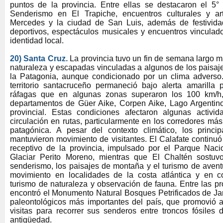
puntos de la provincia. Entre ellas se destacaron el 5
Senderismo en El Trapiche, encuentros culturales y art
Mercedes y la ciudad de San Luis, además de festividad
deportivos, espectáculos musicales y encuentros vinculado
identidad local.
20) Santa Cruz.
La provincia tuvo un fin de semana largo m
naturaleza y escapadas vinculadas a algunos de los paisa
la Patagonia, aunque condicionado por un clima adverso
territorio santacruceño permaneció bajo alerta amarilla p
ráfagas que en algunas zonas superaron los 100 km/h,
departamentos de Güer Aike, Corpen Aike, Lago Argentino
provincial. Estas condiciones afectaron algunas activid
circulación en rutas, particularmente en los corredores má
patagónica. A pesar del contexto climático, los principa
mantuvieron movimiento de visitantes. El Calafate continuó 
receptivo de la provincia, impulsado por el Parque Naci
Glaciar Perito Moreno, mientras que El Chaltén sostuvo
senderismo, los paisajes de montaña y el turismo de avent
movimiento en localidades de la costa atlántica y en c
turismo de naturaleza y observación de fauna. Entre las p
encontró el Monumento Natural Bosques Petrificados de Jara
paleontológicos más importantes del país, que promovió ac
visitas para recorrer sus senderos entre troncos fósiles
antigüedad.