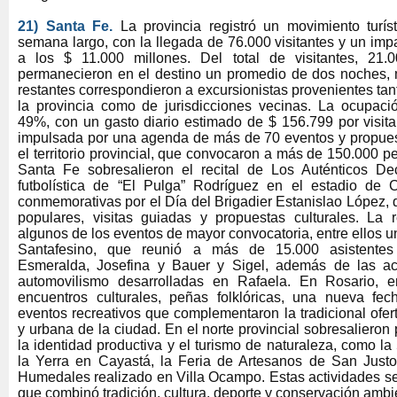
21)
Santa Fe.
La provincia registró un movimiento turís
semana largo, con la llegada de 76.000 visitantes y un im
a los $ 11.000 millones. Del total de visitantes, 21.0
permanecieron en el destino un promedio de dos noches, 
restantes correspondieron a excursionistas provenientes tan
la provincia como de jurisdicciones vecinas. La ocupaci
49%, con un gasto diario estimado de $ 156.799 por visita
impulsada por una agenda de más de 70 eventos y propuest
el territorio provincial, que convocaron a más de 150.000 p
Santa Fe sobresalieron el recital de Los Auténticos De
futbolística de “El Pulga” Rodríguez en el estadio de 
conmemorativas por el Día del Brigadier Estanislao López, q
populares, visitas guiadas y propuestas culturales. La 
algunos de los eventos de mayor convocatoria, entre ellos u
Santafesino, que reunió a más de 15.000 asistente
Esmeralda, Josefina y Bauer y Sigel, además de las act
automovilismo desarrolladas en Rafaela. En Rosario, e
encuentros culturales, peñas folklóricas, una nueva fe
eventos recreativos que complementaron la tradicional ofert
y urbana de la ciudad. En el norte provincial sobresalieron
la identidad productiva y el turismo de naturaleza, como la
la Yerra en Cayastá, la Feria de Artesanos de San Just
Humedales realizado en Villa Ocampo. Estas actividades 
que combinó tradición, cultura, deporte y conservación ambi