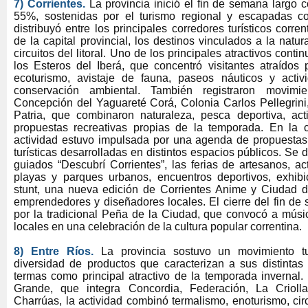
7) Corrientes
.
La provincia inició el fin de semana largo 
55%, sostenidas por el turismo regional y escapadas co
distribuyó entre los principales corredores turísticos corr
de la capital provincial, los destinos vinculados a la natur
circuitos del litoral. Uno de los principales atractivos conti
los Esteros del Iberá, que concentró visitantes atraídos 
ecoturismo, avistaje de fauna, paseos náuticos y activ
conservación ambiental. También registraron movimi
Concepción del Yaguareté Corá, Colonia Carlos Pellegrini,
Patria, que combinaron naturaleza, pesca deportiva, acti
propuestas recreativas propias de la temporada. En la 
actividad estuvo impulsada por una agenda de propuestas c
turísticas desarrolladas en distintos espacios públicos. Se 
guiados “Descubrí Corrientes”, las ferias de artesanos, ac
playas y parques urbanos, encuentros deportivos, exhib
stunt, una nueva edición de Corrientes Anime y Ciudad 
emprendedores y diseñadores locales. El cierre del fin d
por la tradicional Peña de la Ciudad, que convocó a músico
locales en una celebración de la cultura popular correntina.
8) Entre Ríos
.
La provincia sostuvo un movimiento t
diversidad de productos que caracterizan a sus distintas 
termas como principal atractivo de la temporada invernal.
Grande, que integra Concordia, Federación, La Crioll
Charrúas, la actividad combinó termalismo, enoturismo, circ