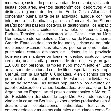
moderado, sostenido por escapadas de cercanía, visitas de
fiestas populares, eventos gastronómicos, deportivos y cu
distintas regiones del territorio. En la Costa Atlántica,
concentrar buena parte de la actividad, aunque con ni
inferiores a los habituales para esta época del año. Sobres
atraído por sus paseos costeros, la gastronomía, los espaci
los tradicionales circuitos de la rambla, el puerto, Chap
Padres. También se destacaron Villa Gesell, con su Mar
Hermoso, donde se realizó el Concurso de Pesca Embarc
Grande. Entre los destinos de lagunas y turismo de natura
recibiendo excursionistas atraídos por su entorno natura
principales centros emisores de turistas de la provinci
hoteleras se mantuvieron bajas, el destino sostuvo movim
cercanía, una estadía promedio de dos noches y un gast
110.000 por persona. También hubo movimiento en Lobo
aniversario de la ciudad con desfiles, espectáculos y prop
Carhué, con la Maratón 6 Ciudades, y en distintos corredo
provincial vinculados al turismo de estancias, actividades 
de fin de semana. Las fiestas populares y los eventos ga
papel destacado en varias localidades. Sobresalieron la F
Argentina en Espartillar; el paseo gastronómico ÑAM en Co
del Pastelito en Brandsen; la Expo Miel Azul, además de p
vino de la costa en Berisso, y experiencias productivas en 
desarrollaron celebraciones patronales, festivales f
emprendedores y muestras culturales en ciudades como San