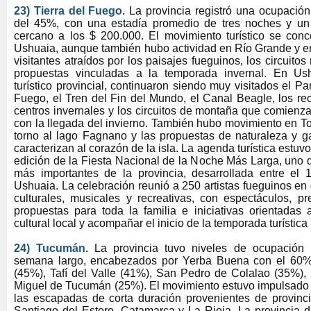
23) Tierra del Fuego.
La provincia registró una ocupación
del 45%, con una estadía promedio de tres noches y un g
cercano a los $ 200.000. El movimiento turístico se conc
Ushuaia, aunque también hubo actividad en Río Grande y en
visitantes atraídos por los paisajes fueguinos, los circuitos
propuestas vinculadas a la temporada invernal. En Ushu
turístico provincial, continuaron siendo muy visitados el P
Fuego, el Tren del Fin del Mundo, el Canal Beagle, los reco
centros invernales y los circuitos de montaña que comienz
con la llegada del invierno. También hubo movimiento en T
torno al lago Fagnano y las propuestas de naturaleza y g
caracterizan al corazón de la isla. La agenda turística est
edición de la Fiesta Nacional de la Noche Más Larga, uno d
más importantes de la provincia, desarrollada entre el
Ushuaia. La celebración reunió a 250 artistas fueguinos en 
culturales, musicales y recreativas, con espectáculos, p
propuestas para toda la familia e iniciativas orientadas a
cultural local y acompañar el inicio de la temporada turística 
24) Tucumán.
La provincia tuvo niveles de ocupación 
semana largo, encabezados por Yerba Buena con el 60%
(45%), Tafí del Valle (41%), San Pedro de Colalao (35%), 
Miguel de Tucumán (25%). El movimiento estuvo impulsado p
las escapadas de corta duración provenientes de provinc
Santiago del Estero, Catamarca y La Rioja. La provincia