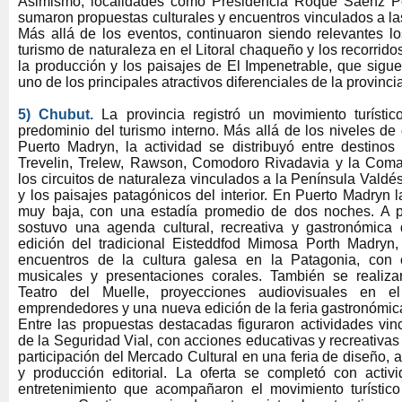
Asimismo, localidades como Presidencia Roque Sáenz
sumaron propuestas culturales y encuentros vinculados a las
Más allá de los eventos, continuaron siendo relevantes lo
turismo de naturaleza en el Litoral chaqueño y los recorridos
la producción y los paisajes de El Impenetrable, que sig
uno de los principales atractivos diferenciales de la provinci
5) Chubut.
La provincia registró un movimiento turísti
predominio del turismo interno. Más allá de los niveles d
Puerto Madryn, la actividad se distribuyó entre destinos 
Trevelin, Trelew, Rawson, Comodoro Rivadavia y la Com
los circuitos de naturaleza vinculados a la Península Valdés
y los paisajes patagónicos del interior. En Puerto Madryn 
muy baja, con una estadía promedio de dos noches. A p
sostuvo una agenda cultural, recreativa y gastronómica
edición del tradicional Eisteddfod Mimosa Porth Madryn,
encuentros de la cultura galesa en la Patagonia, con c
musicales y presentaciones corales. También se realiza
Teatro del Muelle, proyecciones audiovisuales en el
emprendedores y una nueva edición de la feria gastronómic
Entre las propuestas destacadas figuraron actividades vin
de la Seguridad Vial, con acciones educativas y recreativas p
participación del Mercado Cultural en una feria de diseño, a
y producción editorial. La oferta se completó con activ
entretenimiento que acompañaron el movimiento turístico