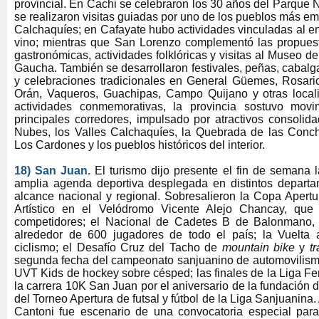
provincial. En Cachi se celebraron los 30 años del Parque
se realizaron visitas guiadas por uno de los pueblos más em
Calchaquíes; en Cafayate hubo actividades vinculadas al eno
vino; mientras que San Lorenzo complementó las propuesta
gastronómicas, actividades folklóricas y visitas al Museo 
Gaucha. También se desarrollaron festivales, peñas, cabalga
y celebraciones tradicionales en General Güemes, Rosario
Orán, Vaqueros, Guachipas, Campo Quijano y otras local
actividades conmemorativas, la provincia sostuvo movim
principales corredores, impulsado por atractivos consolid
Nubes, los Valles Calchaquíes, la Quebrada de las Conc
Los Cardones y los pueblos históricos del interior.
18)
San Juan.
El turismo dijo presente el fin de semana 
amplia agenda deportiva desplegada en distintos depart
alcance nacional y regional. Sobresalieron la Copa Apertu
Artístico en el Velódromo Vicente Alejo Chancay, qu
competidores; el Nacional de Cadetes B de Balonmano, c
alrededor de 600 jugadores de todo el país; la Vuelta
ciclismo; el Desafío Cruz del Tacho de
mountain bike
y
tr
segunda fecha del campeonato sanjuanino de automovilismo;
UVT Kids de hockey sobre césped; las finales de la Liga F
la carrera 10K San Juan por el aniversario de la fundación de
del Torneo Apertura de futsal y fútbol de la Liga Sanjuanina
Cantoni fue escenario de una convocatoria especial para