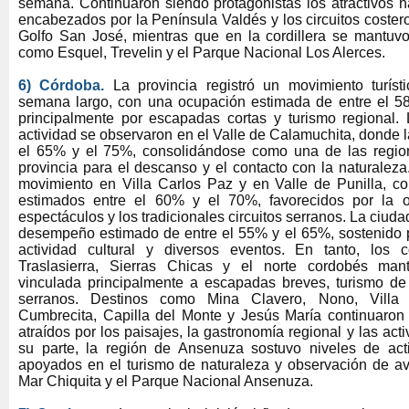
semana. Continuaron siendo protagonistas los atractivos na
encabezados por la Península Valdés y los circuitos coster
Golfo San José, mientras que en la cordillera se mantuvo 
como Esquel, Trevelin y el Parque Nacional Los Alerces.
6) Córdoba.
La provincia registró un movimiento turís
semana largo, con una ocupación estimada de entre el 5
principalmente por escapadas cortas y turismo regional.
actividad se observaron en el Valle de Calamuchita, donde l
el 65% y el 75%, consolidándose como una de las regio
provincia para el descanso y el contacto con la naturalez
movimiento en Villa Carlos Paz y en Valle de Punilla, c
estimados entre el 60% y el 70%, favorecidos por la of
espectáculos y los tradicionales circuitos serranos. La ciud
desempeño estimado de entre el 55% y el 65%, sostenido po
actividad cultural y diversos eventos. En tanto, los c
Traslasierra, Sierras Chicas y el norte cordobés ma
vinculada principalmente a escapadas breves, turismo de 
serranos. Destinos como Mina Clavero, Nono, Villa
Cumbrecita, Capilla del Monte y Jesús María continuaron 
atraídos por los paisajes, la gastronomía regional y las activ
su parte, la región de Ansenuza sostuvo niveles de ac
apoyados en el turismo de naturaleza y observación de av
Mar Chiquita y el Parque Nacional Ansenuza.