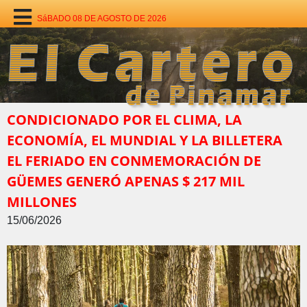
SáBADO 08 DE AGOSTO DE 2026
CONDICIONADO POR EL CLIMA, LA
ECONOMÍA, EL MUNDIAL Y LA BILLETERA
EL FERIADO EN CONMEMORACIÓN DE
GÜEMES GENERÓ APENAS $ 217 MIL
MILLONES
15/06/2026