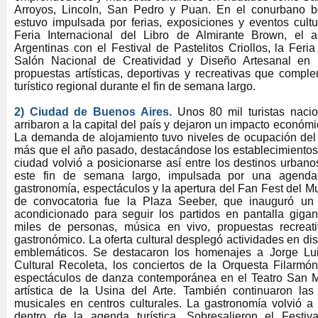
Arroyos, Lincoln, San Pedro y Puan. En el conurbano bo
estuvo impulsada por ferias, exposiciones y eventos cultu
Feria Internacional del Libro de Almirante Brown, el a
Argentinas con el Festival de Pastelitos Criollos, la Fer
Salón Nacional de Creatividad y Diseño Artesanal en 
propuestas artísticas, deportivas y recreativas que compl
turístico regional durante el fin de semana largo.
2) Ciudad de Buenos Aires.
Unos 80 mil turistas nacio
arribaron a la capital del país y dejaron un impacto económ
La demanda de alojamiento tuvo niveles de ocupación de
más que el año pasado, destacándose los establecimientos d
ciudad volvió a posicionarse así entre los destinos urban
este fin de semana largo, impulsada por una agenda
gastronomía, espectáculos y la apertura del Fan Fest del Mu
de convocatoria fue la Plaza Seeber, que inauguró un
acondicionado para seguir los partidos en pantalla giga
miles de personas, música en vivo, propuestas recreat
gastronómico. La oferta cultural desplegó actividades en dis
emblemáticos. Se destacaron los homenajes a Jorge Lu
Cultural Recoleta, los conciertos de la Orquesta Filarmón
espectáculos de danza contemporánea en el Teatro San M
artística de la Usina del Arte. También continuaron las 
musicales en centros culturales. La gastronomía volvió a 
dentro de la agenda turística. Sobresalieron el Festi