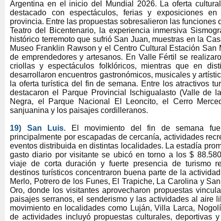
Argentina en el inicio del Mundial 2026. La oferta cultur
destacado con espectáculos, ferias y exposiciones en 
provincia. Entre las propuestas sobresalieron las funciones
Teatro del Bicentenario, la experiencia inmersiva Sismogr
histórico terremoto que sufrió San Juan, muestras en la Cas
Museo Franklin Rawson y el Centro Cultural Estación San M
de emprendedores y artesanos. En Valle Fértil se realizar
criollas y espectáculos folklóricos, mientras que en dis
desarrollaron encuentros gastronómicos, musicales y artís
la oferta turística del fin de semana. Entre los atractivos tu
destacaron el Parque Provincial Ischigualasto (Valle de l
Negra, el Parque Nacional El Leoncito, el Cerro Merced
sanjuanina y los paisajes cordilleranos.
19) San Luis.
El movimiento del fin de semana fue
principalmente por escapadas de cercanía, actividades rec
eventos distribuida en distintas localidades. La estadía prom
gasto diario por visitante se ubicó en torno a los $ 88.580
viaje de corta duración y fuerte presencia de turismo re
destinos turísticos concentraron buena parte de la activida
Merlo, Potrero de los Funes, El Trapiche, La Carolina y Sa
Oro, donde los visitantes aprovecharon propuestas vincula
paisajes serranos, el senderismo y las actividades al aire l
movimiento en localidades como Luján, Villa Larca, Nogol
de actividades incluyó propuestas culturales, deportivas y 