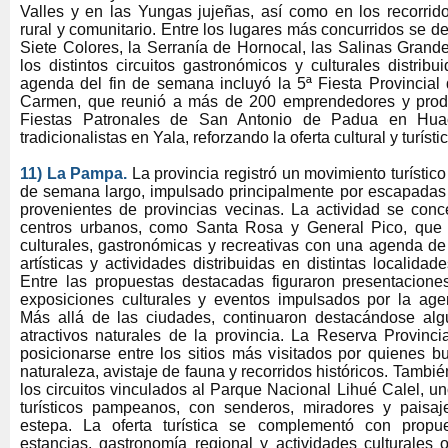
Valles y en las Yungas jujeñas, así como en los recorrido
rural y comunitario. Entre los lugares más concurridos se d
Siete Colores, la Serranía de Hornocal, las Salinas Grand
los distintos circuitos gastronómicos y culturales distribu
agenda del fin de semana incluyó la 5ª Fiesta Provincial 
Carmen, que reunió a más de 200 emprendedores y prod
Fiestas Patronales de San Antonio de Padua en Huac
tradicionalistas en Yala, reforzando la oferta cultural y turísti
11) La Pampa.
La provincia registró un movimiento turístic
de semana largo, impulsado principalmente por escapadas d
provenientes de provincias vecinas. La actividad se conce
centros urbanos, como Santa Rosa y General Pico, que
culturales, gastronómicas y recreativas con una agenda de
artísticas y actividades distribuidas en distintas localidades
Entre las propuestas destacadas figuraron presentaciones
exposiciones culturales y eventos impulsados por la ag
Más allá de las ciudades, continuaron destacándose alg
atractivos naturales de la provincia. La Reserva Provinci
posicionarse entre los sitios más visitados por quienes b
naturaleza, avistaje de fauna y recorridos históricos. Tambi
los circuitos vinculados al Parque Nacional Lihué Calel, u
turísticos pampeanos, con senderos, miradores y paisaje
estepa. La oferta turística se complementó con propue
estancias, gastronomía regional y actividades culturales 