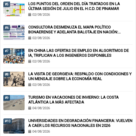
LOS PUNTOS DEL ORDEN DEL DÍA TRATADOS EN LA
#5
ÚLTIMA SESIÓN DE JULIO EN EL H.C.D. DE PINAMAR
02/08/2026
CONSULTORA DESMENUZA EL MAPA POLÍTICO
#6
BONAERENSE Y ADELANTA BALOTAJE EN NACIÓN:
KICILLOF-MILEI
02/08/2026
EN CHINA LAS OFERTAS DE EMPLEO EN ALGORITMOS DE
#7
IA, TRIPLICAN A LOS INGENIEROS DISPONIBLES
02/08/2026
LA VISITA DE GEORGIEVA: RESPALDO CON CONDICIONES Y
#8
UN MENSAJE SOBRE LA ECONOMÍA REAL
02/08/2026
TURISMO EN VACACIONES DE INVIERNO: LA COSTA
#9
ATLÁNTICA LA MÁS AFECTADA
04/08/2026
UNIVERSIDADES EN DEGRADACIÓN FINANCIERA: VUELVEN
#10
A CAER LOS RECURSOS NACIONALES EN 2026
04/08/2026