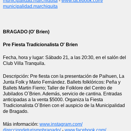
municipalidad.marchiquita
 - 
www.facebook.com/
municipalidad.marchiquita
BRAGADO (O' Brien)
Pre Fiesta Tradicionalista O' Brien
Fecha, hora y lugar: S
ábado 21, a las 20:30, en el salón del 
Club Villa Tranquila.
Descripción: Pre fiesta con la presentación de P
aihuen, La 
Junta Folk y Mario Fernández. Ballets folklóricos: Peña y 
Ballets Martin Fierro; Taller de Folklore del Centro de 
Jubilados O´Brien. Además, servicio de cantina. Entradas 
anticipadas a la venta $5000. Organiza la Fiesta 
Tradicionalista O´Brien con el auspicio de la Municipalidad 
de Bragado.
Más información:
www.instagram.com/
direcciondeturismobragado/
 - 
www.facebook.com/