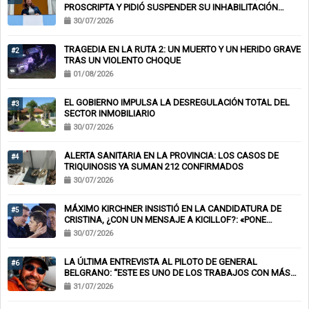
PROSCRIPTA Y PIDIÓ SUSPENDER SU INHABILITACIÓN
PERPETUA
30/07/2026
TRAGEDIA EN LA RUTA 2: UN MUERTO Y UN HERIDO GRAVE
#2
TRAS UN VIOLENTO CHOQUE
01/08/2026
EL GOBIERNO IMPULSA LA DESREGULACIÓN TOTAL DEL
#3
SECTOR INMOBILIARIO
30/07/2026
ALERTA SANITARIA EN LA PROVINCIA: LOS CASOS DE
#4
TRIQUINOSIS YA SUMAN 212 CONFIRMADOS
30/07/2026
MÁXIMO KIRCHNER INSISTIÓ EN LA CANDIDATURA DE
#5
CRISTINA, ¿CON UN MENSAJE A KICILLOF?: «PONE
NERVIOSOS A MUCHOS»
30/07/2026
LA ÚLTIMA ENTREVISTA AL PILOTO DE GENERAL
#6
BELGRANO: “ESTE ES UNO DE LOS TRABAJOS CON MÁS
RIESGO”
31/07/2026