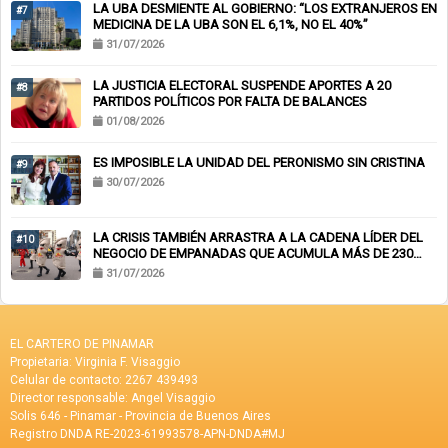
LA UBA DESMIENTE AL GOBIERNO: “LOS EXTRANJEROS EN
#7
MEDICINA DE LA UBA SON EL 6,1%, NO EL 40%”
31/07/2026
LA JUSTICIA ELECTORAL SUSPENDE APORTES A 20
#8
PARTIDOS POLÍTICOS POR FALTA DE BALANCES
01/08/2026
ES IMPOSIBLE LA UNIDAD DEL PERONISMO SIN CRISTINA
#9
30/07/2026
LA CRISIS TAMBIÉN ARRASTRA A LA CADENA LÍDER DEL
#10
NEGOCIO DE EMPANADAS QUE ACUMULA MÁS DE 230
CHEQUES RECHAZADOS Y PONE EN RIESGO CIENTOS DE
31/07/2026
EMPLEOS
EL CARTERO DE PINAMAR
Propietaria: Virginia F. Visaggio
Celular de contacto: 2267 439493
Director responsable: Angel Visaggio
Solis 646 - Pinamar - Provincia de Buenos Aires
Registro DNDA RE-2023-61993578-APN-DNDA#MJ