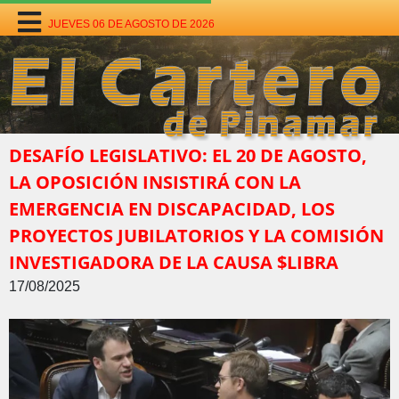
JUEVES 06 DE AGOSTO DE 2026
DESAFÍO LEGISLATIVO: EL 20 DE AGOSTO,
LA OPOSICIÓN INSISTIRÁ CON LA
EMERGENCIA EN DISCAPACIDAD, LOS
PROYECTOS JUBILATORIOS Y LA COMISIÓN
INVESTIGADORA DE LA CAUSA $LIBRA
17/08/2025