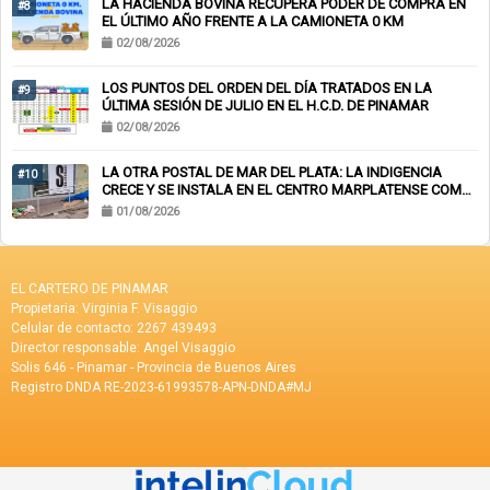
LA HACIENDA BOVINA RECUPERA PODER DE COMPRA EN
#8
EL ÚLTIMO AÑO FRENTE A LA CAMIONETA 0 KM
02/08/2026
LOS PUNTOS DEL ORDEN DEL DÍA TRATADOS EN LA
#9
ÚLTIMA SESIÓN DE JULIO EN EL H.C.D. DE PINAMAR
02/08/2026
LA OTRA POSTAL DE MAR DEL PLATA: LA INDIGENCIA
#10
CRECE Y SE INSTALA EN EL CENTRO MARPLATENSE COMO
PAISAJE COTIDIANO
01/08/2026
EL CARTERO DE PINAMAR
Propietaria: Virginia F. Visaggio
Celular de contacto: 2267 439493
Director responsable: Angel Visaggio
Solis 646 - Pinamar - Provincia de Buenos Aires
Registro DNDA RE-2023-61993578-APN-DNDA#MJ