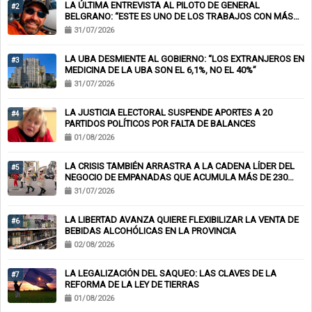
LA ÚLTIMA ENTREVISTA AL PILOTO DE GENERAL
#2
BELGRANO: “ESTE ES UNO DE LOS TRABAJOS CON MÁS
RIESGO”
31/07/2026
LA UBA DESMIENTE AL GOBIERNO: “LOS EXTRANJEROS EN
#3
MEDICINA DE LA UBA SON EL 6,1%, NO EL 40%”
31/07/2026
LA JUSTICIA ELECTORAL SUSPENDE APORTES A 20
#4
PARTIDOS POLÍTICOS POR FALTA DE BALANCES
01/08/2026
LA CRISIS TAMBIÉN ARRASTRA A LA CADENA LÍDER DEL
#5
NEGOCIO DE EMPANADAS QUE ACUMULA MÁS DE 230
CHEQUES RECHAZADOS Y PONE EN RIESGO CIENTOS DE
31/07/2026
EMPLEOS
LA LIBERTAD AVANZA QUIERE FLEXIBILIZAR LA VENTA DE
#6
BEBIDAS ALCOHÓLICAS EN LA PROVINCIA
02/08/2026
LA LEGALIZACIÓN DEL SAQUEO: LAS CLAVES DE LA
#7
REFORMA DE LA LEY DE TIERRAS
01/08/2026