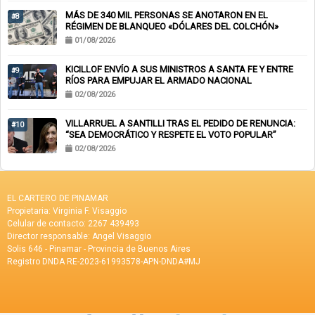
MÁS DE 340 MIL PERSONAS SE ANOTARON EN EL
#8
RÉGIMEN DE BLANQUEO «DÓLARES DEL COLCHÓN»
01/08/2026
KICILLOF ENVÍO A SUS MINISTROS A SANTA FE Y ENTRE
#9
RÍOS PARA EMPUJAR EL ARMADO NACIONAL
02/08/2026
VILLARRUEL A SANTILLI TRAS EL PEDIDO DE RENUNCIA:
#10
“SEA DEMOCRÁTICO Y RESPETE EL VOTO POPULAR”
02/08/2026
EL CARTERO DE PINAMAR
Propietaria: Virginia F. Visaggio
Celular de contacto: 2267 439493
Director responsable: Angel Visaggio
Solis 646 - Pinamar - Provincia de Buenos Aires
Registro DNDA RE-2023-61993578-APN-DNDA#MJ