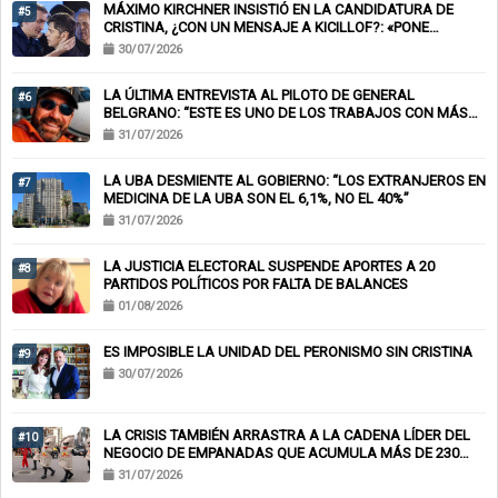
MÁXIMO KIRCHNER INSISTIÓ EN LA CANDIDATURA DE
#5
CRISTINA, ¿CON UN MENSAJE A KICILLOF?: «PONE
NERVIOSOS A MUCHOS»
30/07/2026
LA ÚLTIMA ENTREVISTA AL PILOTO DE GENERAL
#6
BELGRANO: “ESTE ES UNO DE LOS TRABAJOS CON MÁS
RIESGO”
31/07/2026
LA UBA DESMIENTE AL GOBIERNO: “LOS EXTRANJEROS EN
#7
MEDICINA DE LA UBA SON EL 6,1%, NO EL 40%”
31/07/2026
LA JUSTICIA ELECTORAL SUSPENDE APORTES A 20
#8
PARTIDOS POLÍTICOS POR FALTA DE BALANCES
01/08/2026
ES IMPOSIBLE LA UNIDAD DEL PERONISMO SIN CRISTINA
#9
30/07/2026
LA CRISIS TAMBIÉN ARRASTRA A LA CADENA LÍDER DEL
#10
NEGOCIO DE EMPANADAS QUE ACUMULA MÁS DE 230
CHEQUES RECHAZADOS Y PONE EN RIESGO CIENTOS DE
31/07/2026
EMPLEOS