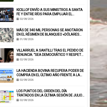
KICILLOF ENVÍO A SUS MINISTROS A SANTA
FE Y ENTRE RÍOS PARA EMPUJAR EL
ARMADO NACIONAL
02/08/2026
MÁS DE 340 MIL PERSONAS SE ANOTARON
EN EL RÉGIMEN DE BLANQUEO «DÓLARES
DEL COLCHÓN»
01/08/2026
VILLARRUEL A SANTILLI TRAS EL PEDIDO DE
RENUNCIA: “SEA DEMOCRÁTICO Y RESPETE
EL VOTO POPULAR”
02/08/2026
LA HACIENDA BOVINA RECUPERA PODER DE
COMPRA EN EL ÚLTIMO AÑO FRENTE A LA
CAMIONETA 0 KM
02/08/2026
LOS PUNTOS DEL ORDEN DEL DÍA
TRATADOS EN LA ÚLTIMA SESIÓN DE JULIO
EN EL H.C.D. DE PINAMAR
02/08/2026