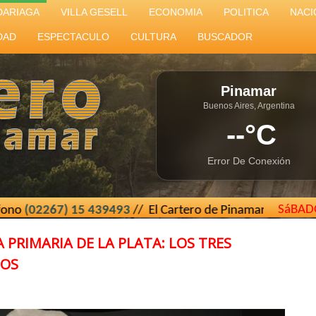
DARIAGA
VILLA GESELL
ECONOMIA
POLITICA
NACI
DAD
ESPECTACULO
CULTURA
BUSCADOR
Pinamar
Buenos Aires, Argentina
--°C
Error De Conexión
SáBAD
 15 439493
// El Cartero de Pinamar - Buenos Aires - Argen
PRIMARIA DE LA PLATA: LOS TRES
ÑOS