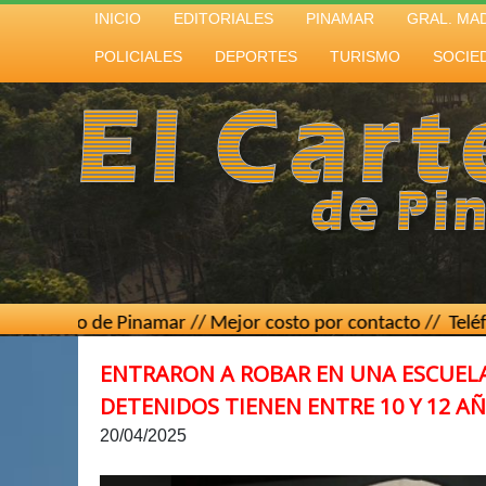
INICIO
EDITORIALES
PINAMAR
GRAL. MA
POLICIALES
DEPORTES
TURISMO
SOCIE
de Pinamar // Mejor costo por contacto // Teléfono
(02267)
ENTRARON A ROBAR EN UNA ESCUELA 
DETENIDOS TIENEN ENTRE 10 Y 12 A
20/04/2025