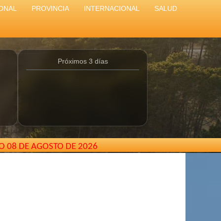
ONAL
PROVINCIA
INTERNACIONAL
SALUD
Próximos 3 días
O 08 DE AGOSTO DE 2026
tina //
elcarterodepinamar@gmail.com