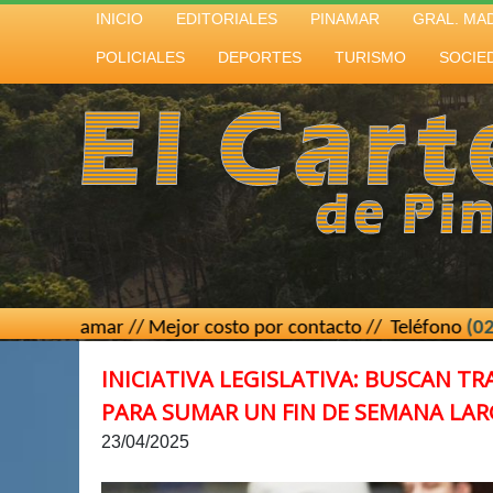
INICIO
EDITORIALES
PINAMAR
GRAL. MA
POLICIALES
DEPORTES
TURISMO
SOCIE
r // Mejor costo por contacto // Teléfono
(02267) 15 4394
INICIATIVA LEGISLATIVA: BUSCAN TR
PARA SUMAR UN FIN DE SEMANA LA
23/04/2025