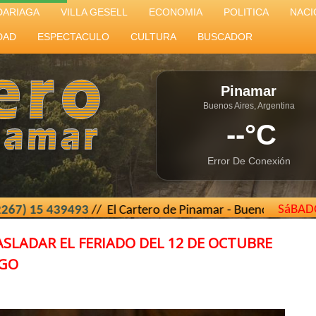
DARIAGA
VILLA GESELL
ECONOMIA
POLITICA
NACI
DAD
ESPECTACULO
CULTURA
BUSCADOR
Pinamar
Buenos Aires, Argentina
--°C
Error De Conexión
SáBAD
93
// El Cartero de Pinamar - Buenos Aires - Argentina //
e
ASLADAR EL FERIADO DEL 12 DE OCTUBRE
RGO