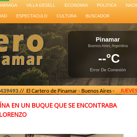
DARIAGA
VILLA GESELL
ECONOMIA
POLITICA
NACI
DAD
ESPECTACULO
CULTURA
BUSCADOR
Pinamar
Buenos Aires, Argentina
--°C
Error De Conexión
JUEVE
/ El Cartero de Pinamar - Buenos Aires - Argentina //
elcar
AÍNA EN UN BUQUE QUE SE ENCONTRABA
 LORENZO