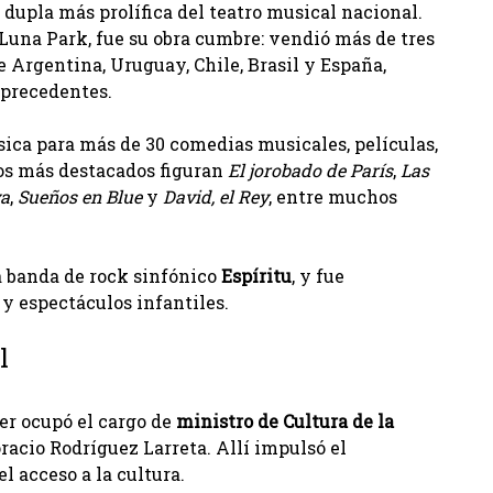
 dupla más prolífica del teatro musical nacional.
l Luna Park, fue su obra cumbre: vendió más de tres
e Argentina, Uruguay, Chile, Brasil y España,
 precedentes.
sica para más de 30 comedias musicales, películas,
ulos más destacados figuran
El jorobado de París
,
Las
ya
,
Sueños en Blue
y
David, el Rey
, entre muchos
a banda de rock sinfónico
Espíritu
, y fue
 y espectáculos infantiles.
l
ler ocupó el cargo de
ministro de Cultura de la
Horacio Rodríguez Larreta. Allí impulsó el
l acceso a la cultura.