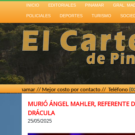
INICIO
EDITORIALES
PINAMAR
GRAL. MA
POLICIALES
DEPORTES
TURISMO
SOCIE
ar // Mejor costo por contacto // Teléfono
(02267) 15 439
MURIÓ ÁNGEL MAHLER, REFERENTE D
DRÁCULA
25/05/2025