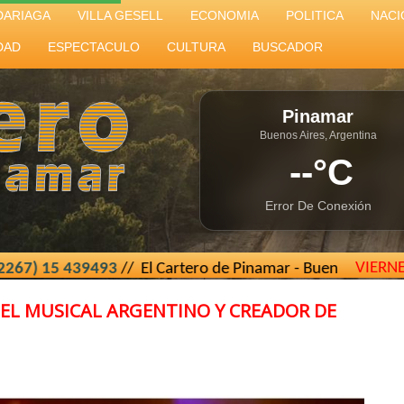
DARIAGA
VILLA GESELL
ECONOMIA
POLITICA
NACI
DAD
ESPECTACULO
CULTURA
BUSCADOR
Pinamar
Buenos Aires, Argentina
--°C
Error De Conexión
VIERN
493
// El Cartero de Pinamar - Buenos Aires - Argentina //
e
EL MUSICAL ARGENTINO Y CREADOR DE