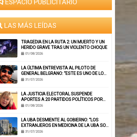
ESPACIO PUBLICITARIO
LAS MÁS LEÍDAS
TRAGEDIA EN LA RUTA 2: UN MUERTO Y UN
HERIDO GRAVE TRAS UN VIOLENTO CHOQUE
01/08/2026
LA ÚLTIMA ENTREVISTA AL PILOTO DE
GENERAL BELGRANO: “ESTE ES UNO DE LOS
TRABAJOS CON MÁS RIESGO”
31/07/2026
LA JUSTICIA ELECTORAL SUSPENDE
APORTES A 20 PARTIDOS POLÍTICOS POR
FALTA DE BALANCES
01/08/2026
LA UBA DESMIENTE AL GOBIERNO: “LOS
EXTRANJEROS EN MEDICINA DE LA UBA SON
EL 6,1%, NO EL 40%”
31/07/2026