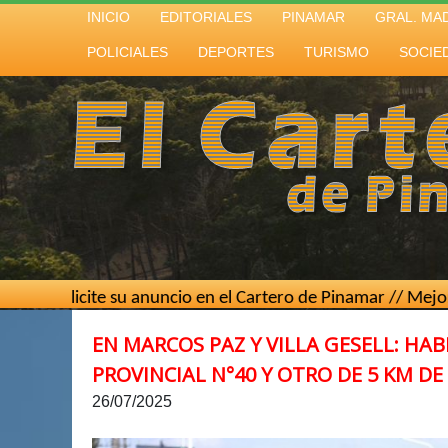
INICIO
EDITORIALES
PINAMAR
GRAL. MA
POLICIALES
DEPORTES
TURISMO
SOCIE
e su anuncio en el Cartero de Pinamar // Mejor costo por c
EN MARCOS PAZ Y VILLA GESELL: HA
PROVINCIAL N°40 Y OTRO DE 5 KM DE
26/07/2025