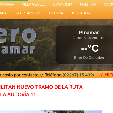
DARIAGA
VILLA GESELL
ECONOMIA
POLITICA
NACI
DAD
ESPECTACULO
CULTURA
BUSCADOR
Pinamar
Buenos Aires, Argentina
--°C
Error De Conexión
MIERC
ontacto // Teléfono
(02267) 15 439493
// El Cartero de Pin
BILITAN NUEVO TRAMO DE LA RUTA
 LA AUTOVÍA 11