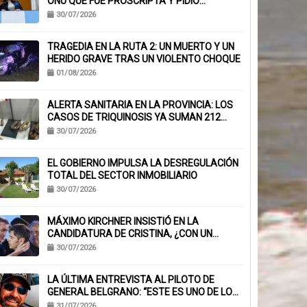
ONU QUE FUE PROSCRIPTA Y PIDIÓ
SUSPENDER SU INHABILITACIÓN PERPETUA
30/07/2026
TRAGEDIA EN LA RUTA 2: UN MUERTO Y UN
HERIDO GRAVE TRAS UN VIOLENTO CHOQUE
01/08/2026
ALERTA SANITARIA EN LA PROVINCIA: LOS
CASOS DE TRIQUINOSIS YA SUMAN 212
CONFIRMADOS
30/07/2026
EL GOBIERNO IMPULSA LA DESREGULACIÓN
TOTAL DEL SECTOR INMOBILIARIO
30/07/2026
MÁXIMO KIRCHNER INSISTIÓ EN LA
CANDIDATURA DE CRISTINA, ¿CON UN
MENSAJE A KICILLOF?: «PONE NERVIOSOS A
30/07/2026
MUCHOS»
LA ÚLTIMA ENTREVISTA AL PILOTO DE
GENERAL BELGRANO: “ESTE ES UNO DE LOS
TRABAJOS CON MÁS RIESGO”
31/07/2026