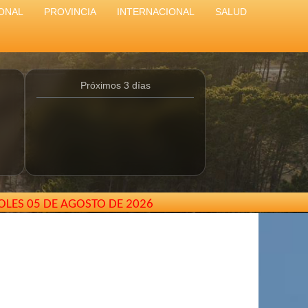
ONAL
PROVINCIA
INTERNACIONAL
SALUD
Próximos 3 días
OLES 05 DE AGOSTO DE 2026
amar - Buenos Aires - Argentina //
elcarterodepinamar@gm