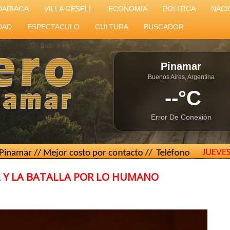
DARIAGA
VILLA GESELL
ECONOMIA
POLITICA
NACI
DAD
ESPECTACULO
CULTURA
BUSCADOR
Pinamar
Buenos Aires, Argentina
--°C
Error De Conexión
JUEVE
 Mejor costo por contacto // Teléfono
(02267) 15 439493
/
AL Y LA BATALLA POR LO HUMANO