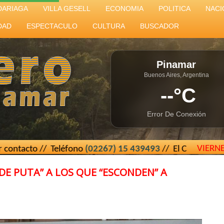
DARIAGA
VILLA GESELL
ECONOMIA
POLITICA
NACI
DAD
ESPECTACULO
CULTURA
BUSCADOR
Pinamar
Buenos Aires, Argentina
--°C
Error De Conexión
VIERN
// Teléfono
(02267) 15 439493
// El Cartero de Pinamar - 
DE PUTA” A LOS QUE “ESCONDEN” A