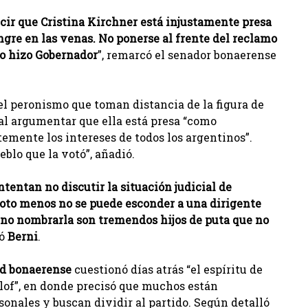
ecir que Cristina Kirchner está injustamente presa
ngre en las venas. No ponerse al frente del reclamo
lo hizo Gobernador
”, remarcó el senador bonaerense
el peronismo que toman distancia de la figura de
 al argumentar que ella está presa “como
mente los intereses de todos los argentinos”.
eblo que la votó”, añadió.
entan no discutir la situación judicial de
voto menos no se puede esconder a una dirigente
 no nombrarla son tremendos hijos de puta que no
zó
Berni
.
ad bonaerense
cuestionó días atrás “el espíritu de
llof”, en donde precisó que muchos están
sonales y buscan dividir al partido. Según detalló