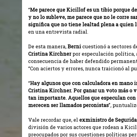
“
Me parece que Kicillof es un tibio porque d
y no lo subleve, me parece que no le corre sa
significa que no tiene lealtad plena a quien 
en una entrevista radial.
De esta manera,
Berni
cuestionó a sectores d
Cristina Kirchner
por especulación política,
consecuencia de haber defendido permanente
“Con aciertos y errores, nunca traicionó al pu
“
Hay algunos que con calculadora en mano int
Cristina Kirchner. Por ganar un voto más o 
tan importante. Aquellos que especulan con
merecen ser llamados peronistas
”, puntuali
Vale recordar que, el
exministro de Segurid
división de varios actores que rodean a Kici
preocupados por sus cuestiones políticas per