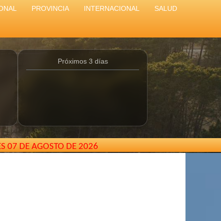
ONAL
PROVINCIA
INTERNACIONAL
SALUD
Próximos 3 días
ES 07 DE AGOSTO DE 2026
Buenos Aires - Argentina //
elcarterodepinamar@gmail.co