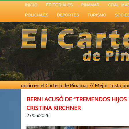
INICIO
EDITORIALES
PINAMAR
GRAL. MA
POLICIALES
DEPORTES
TURISMO
SOCIE
uncio en el Cartero de Pinamar // Mejor costo por contacto 
BERNI ACUSÓ DE “TREMENDOS HIJOS 
CRISTINA KIRCHNER
27/05/2026