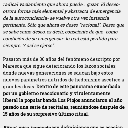
radical vaciamiento que ahora puede… gozar. El deseo-
otrora forma más elemental y abstracta de emergencia
de la autoconciencia- se vuelve otra vez instancia
pertinente. Sólo que ahora es deseo “racional”. Deseo que
se sabe como deseo, es decir, consciente de que- como
condición de su emergencia- lo real está perdido para
siempre. Y así se ejerce”
.
Pasaron más de 30 años del fenómeno descripto por
Maresca que sigue deteriorando los lazos sociales,
donde nuevas generaciones se educan bajo estos
nuevos parámetros nutridos de hedonismo ascético a
grandes dosis
. Dentro de este panorama exacerbado
por un gobierno reaccionario y virulentamente
liberal la popular banda Los Piojos anunciaron el año
pasado una serie de recitales, reuniéndose después de
15 años de su sorpresivo último ritual
.
Ritual
,
misa
,
banquete
son definiciones que se asocian