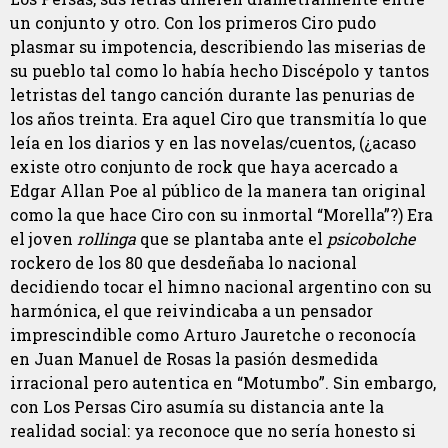
un conjunto y otro. Con los primeros Ciro pudo
plasmar su impotencia, describiendo las miserias de
su pueblo tal como lo había hecho Discépolo y tantos
letristas del tango canción durante las penurias de
los años treinta. Era aquel Ciro que transmitía lo que
leía en los diarios y en las novelas/cuentos, (¿acaso
existe otro conjunto de rock que haya acercado a
Edgar Allan Poe al público de la manera tan original
como la que hace Ciro con su inmortal “Morella”?) Era
el joven
rollinga
que se plantaba ante el
psicobolche
rockero de los 80 que desdeñaba lo nacional
decidiendo tocar el himno nacional argentino con su
harmónica, el que reivindicaba a un pensador
imprescindible como Arturo Jauretche o reconocía
en Juan Manuel de Rosas la pasión desmedida
irracional pero autentica en “Motumbo”. Sin embargo,
con Los Persas Ciro asumía su distancia ante la
realidad social: ya reconoce que no sería honesto si