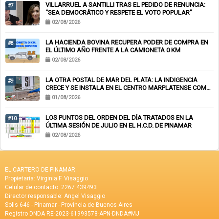
VILLARRUEL A SANTILLI TRAS EL PEDIDO DE RENUNCIA:
#7
“SEA DEMOCRÁTICO Y RESPETE EL VOTO POPULAR”
02/08/2026
LA HACIENDA BOVINA RECUPERA PODER DE COMPRA EN
#8
EL ÚLTIMO AÑO FRENTE A LA CAMIONETA 0 KM
02/08/2026
LA OTRA POSTAL DE MAR DEL PLATA: LA INDIGENCIA
#9
CRECE Y SE INSTALA EN EL CENTRO MARPLATENSE COMO
PAISAJE COTIDIANO
01/08/2026
LOS PUNTOS DEL ORDEN DEL DÍA TRATADOS EN LA
#10
ÚLTIMA SESIÓN DE JULIO EN EL H.C.D. DE PINAMAR
02/08/2026
EL CARTERO DE PINAMAR
Propietaria: Virginia F. Visaggio
Celular de contacto: 2267 439493
Director responsable: Angel Visaggio
Solis 646 - Pinamar - Provincia de Buenos Aires
Registro DNDA RE-2023-61993578-APN-DNDA#MJ