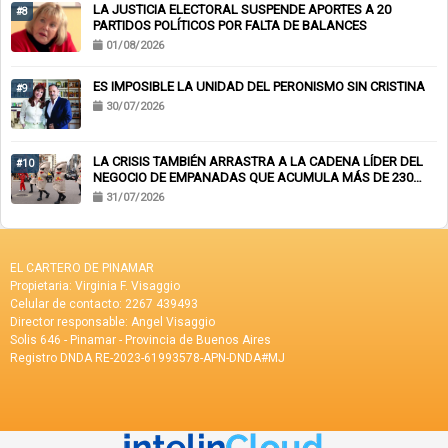
LA JUSTICIA ELECTORAL SUSPENDE APORTES A 20
#8
PARTIDOS POLÍTICOS POR FALTA DE BALANCES
01/08/2026
ES IMPOSIBLE LA UNIDAD DEL PERONISMO SIN CRISTINA
#9
30/07/2026
LA CRISIS TAMBIÉN ARRASTRA A LA CADENA LÍDER DEL
#10
NEGOCIO DE EMPANADAS QUE ACUMULA MÁS DE 230
CHEQUES RECHAZADOS Y PONE EN RIESGO CIENTOS DE
31/07/2026
EMPLEOS
EL CARTERO DE PINAMAR
Propietaria: Virginia F. Visaggio
Celular de contacto: 2267 439493
Director responsable: Angel Visaggio
Solis 646 - Pinamar - Provincia de Buenos Aires
Registro DNDA RE-2023-61993578-APN-DNDA#MJ