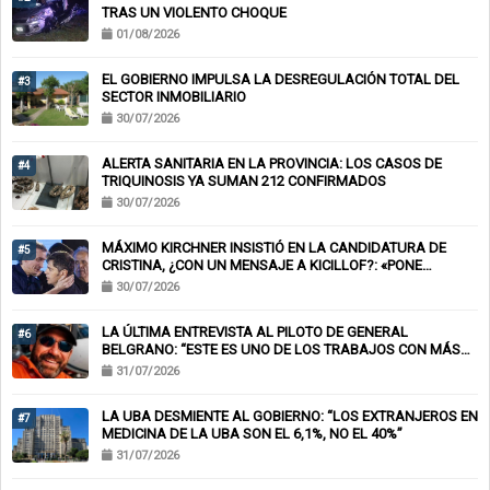
TRAS UN VIOLENTO CHOQUE
01/08/2026
EL GOBIERNO IMPULSA LA DESREGULACIÓN TOTAL DEL
#3
SECTOR INMOBILIARIO
30/07/2026
ALERTA SANITARIA EN LA PROVINCIA: LOS CASOS DE
#4
TRIQUINOSIS YA SUMAN 212 CONFIRMADOS
30/07/2026
MÁXIMO KIRCHNER INSISTIÓ EN LA CANDIDATURA DE
#5
CRISTINA, ¿CON UN MENSAJE A KICILLOF?: «PONE
NERVIOSOS A MUCHOS»
30/07/2026
LA ÚLTIMA ENTREVISTA AL PILOTO DE GENERAL
#6
BELGRANO: “ESTE ES UNO DE LOS TRABAJOS CON MÁS
RIESGO”
31/07/2026
LA UBA DESMIENTE AL GOBIERNO: “LOS EXTRANJEROS EN
#7
MEDICINA DE LA UBA SON EL 6,1%, NO EL 40%”
31/07/2026