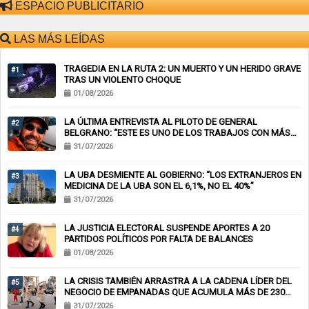
ESPACIO PUBLICITARIO
LAS MÁS LEÍDAS
TRAGEDIA EN LA RUTA 2: UN MUERTO Y UN HERIDO GRAVE
#1
TRAS UN VIOLENTO CHOQUE
01/08/2026
LA ÚLTIMA ENTREVISTA AL PILOTO DE GENERAL
#2
BELGRANO: “ESTE ES UNO DE LOS TRABAJOS CON MÁS
RIESGO”
31/07/2026
LA UBA DESMIENTE AL GOBIERNO: “LOS EXTRANJEROS EN
#3
MEDICINA DE LA UBA SON EL 6,1%, NO EL 40%”
31/07/2026
LA JUSTICIA ELECTORAL SUSPENDE APORTES A 20
#4
PARTIDOS POLÍTICOS POR FALTA DE BALANCES
01/08/2026
LA CRISIS TAMBIÉN ARRASTRA A LA CADENA LÍDER DEL
#5
NEGOCIO DE EMPANADAS QUE ACUMULA MÁS DE 230
CHEQUES RECHAZADOS Y PONE EN RIESGO CIENTOS DE
31/07/2026