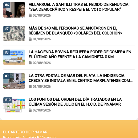
VILLARRUEL A SANTILLI TRAS EL PEDIDO DE RENUNCIA:
#6
“SEA DEMOCRÁTICO Y RESPETE EL VOTO POPULAR”
02/08/2026
MÁS DE 340 MIL PERSONAS SE ANOTARON EN EL
#7
RÉGIMEN DE BLANQUEO «DÓLARES DEL COLCHÓN»
01/08/2026
LA HACIENDA BOVINA RECUPERA PODER DE COMPRA EN
#8
EL ÚLTIMO AÑO FRENTE A LA CAMIONETA 0 KM
02/08/2026
LA OTRA POSTAL DE MAR DEL PLATA: LA INDIGENCIA
#9
CRECE Y SE INSTALA EN EL CENTRO MARPLATENSE COMO
PAISAJE COTIDIANO
01/08/2026
LOS PUNTOS DEL ORDEN DEL DÍA TRATADOS EN LA
#10
ÚLTIMA SESIÓN DE JULIO EN EL H.C.D. DE PINAMAR
02/08/2026
EL CARTERO DE PINAMAR
Propietaria: Virginia F. Visaggio