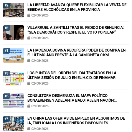
LA LIBERTAD AVANZA QUIERE FLEXIBILIZAR LA VENTA DE
#2
BEBIDAS ALCOHÓLICAS EN LA PROVINCIA
02/08/2026
VILLARRUEL A SANTILLI TRAS EL PEDIDO DE RENUNCIA:
#3
“SEA DEMOCRÁTICO Y RESPETE EL VOTO POPULAR”
02/08/2026
LA HACIENDA BOVINA RECUPERA PODER DE COMPRA EN
#4
EL ÚLTIMO AÑO FRENTE A LA CAMIONETA 0 KM
02/08/2026
LOS PUNTOS DEL ORDEN DEL DÍA TRATADOS EN LA
#5
ÚLTIMA SESIÓN DE JULIO EN EL H.C.D. DE PINAMAR
02/08/2026
CONSULTORA DESMENUZA EL MAPA POLÍTICO
#6
BONAERENSE Y ADELANTA BALOTAJE EN NACIÓN:
KICILLOF-MILEI
02/08/2026
EN CHINA LAS OFERTAS DE EMPLEO EN ALGORITMOS DE
#7
IA, TRIPLICAN A LOS INGENIEROS DISPONIBLES
02/08/2026