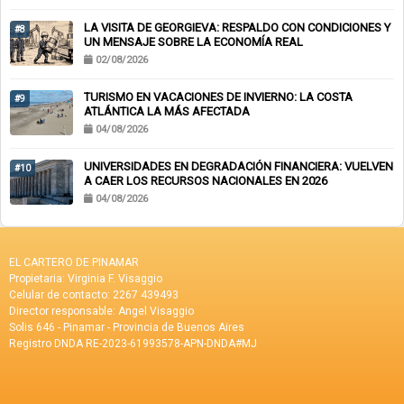
LA VISITA DE GEORGIEVA: RESPALDO CON CONDICIONES Y
#8
UN MENSAJE SOBRE LA ECONOMÍA REAL
02/08/2026
TURISMO EN VACACIONES DE INVIERNO: LA COSTA
#9
ATLÁNTICA LA MÁS AFECTADA
04/08/2026
UNIVERSIDADES EN DEGRADACIÓN FINANCIERA: VUELVEN
#10
A CAER LOS RECURSOS NACIONALES EN 2026
04/08/2026
EL CARTERO DE PINAMAR
Propietaria: Virginia F. Visaggio
Celular de contacto: 2267 439493
Director responsable: Angel Visaggio
Solis 646 - Pinamar - Provincia de Buenos Aires
Registro DNDA RE-2023-61993578-APN-DNDA#MJ