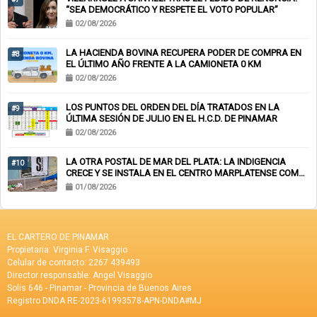
“SEA DEMOCRÁTICO Y RESPETE EL VOTO POPULAR”
02/08/2026
LA HACIENDA BOVINA RECUPERA PODER DE COMPRA EN
#8
EL ÚLTIMO AÑO FRENTE A LA CAMIONETA 0 KM
02/08/2026
LOS PUNTOS DEL ORDEN DEL DÍA TRATADOS EN LA
#9
ÚLTIMA SESIÓN DE JULIO EN EL H.C.D. DE PINAMAR
02/08/2026
LA OTRA POSTAL DE MAR DEL PLATA: LA INDIGENCIA
#10
CRECE Y SE INSTALA EN EL CENTRO MARPLATENSE COMO
PAISAJE COTIDIANO
01/08/2026
EL CARTERO DE PINAMAR
Propietaria: Virginia F. Visaggio
Celular de contacto: 2267 439493
Director responsable: Angel Visaggio
Solis 646 - Pinamar - Provincia de Buenos Aires
Registro DNDA RE-2023-61993578-APN-DNDA#MJ