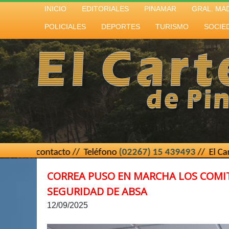
INICIO
EDITORIALES
PINAMAR
GRAL. MA
POLICIALES
DEPORTES
TURISMO
SOCIE
acto // Teléfono
(02267) 15 439493
// El Cartero de Pinam
CORREA PUSO EN MARCHA LOS COMIT
SEGURIDAD DE ABSA
12/09/2025