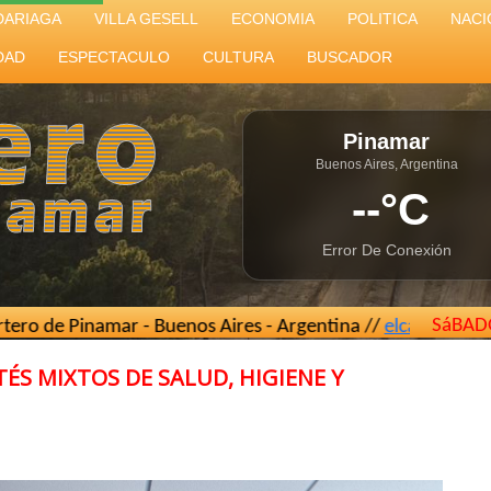
DARIAGA
VILLA GESELL
ECONOMIA
POLITICA
NACI
DAD
ESPECTACULO
CULTURA
BUSCADOR
Pinamar
Buenos Aires, Argentina
--°C
Error De Conexión
SáBAD
ar - Buenos Aires - Argentina //
elcarterodepinamar@gmai
ÉS MIXTOS DE SALUD, HIGIENE Y