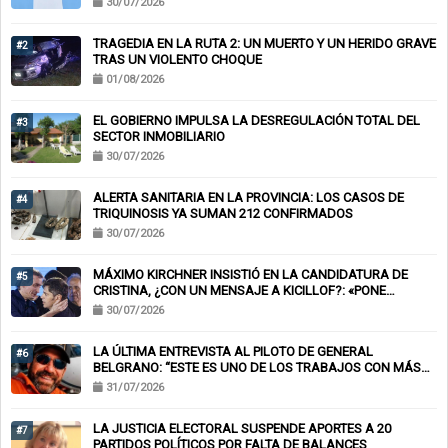
30/07/2026
TRAGEDIA EN LA RUTA 2: UN MUERTO Y UN HERIDO GRAVE
#2
TRAS UN VIOLENTO CHOQUE
01/08/2026
EL GOBIERNO IMPULSA LA DESREGULACIÓN TOTAL DEL
#3
SECTOR INMOBILIARIO
30/07/2026
ALERTA SANITARIA EN LA PROVINCIA: LOS CASOS DE
#4
TRIQUINOSIS YA SUMAN 212 CONFIRMADOS
30/07/2026
MÁXIMO KIRCHNER INSISTIÓ EN LA CANDIDATURA DE
#5
CRISTINA, ¿CON UN MENSAJE A KICILLOF?: «PONE
NERVIOSOS A MUCHOS»
30/07/2026
LA ÚLTIMA ENTREVISTA AL PILOTO DE GENERAL
#6
BELGRANO: “ESTE ES UNO DE LOS TRABAJOS CON MÁS
RIESGO”
31/07/2026
LA JUSTICIA ELECTORAL SUSPENDE APORTES A 20
#7
PARTIDOS POLÍTICOS POR FALTA DE BALANCES