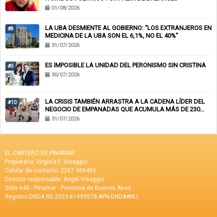
01/08/2026
LA UBA DESMIENTE AL GOBIERNO: “LOS EXTRANJEROS EN
#8
MEDICINA DE LA UBA SON EL 6,1%, NO EL 40%”
31/07/2026
ES IMPOSIBLE LA UNIDAD DEL PERONISMO SIN CRISTINA
#9
30/07/2026
LA CRISIS TAMBIÉN ARRASTRA A LA CADENA LÍDER DEL
#10
NEGOCIO DE EMPANADAS QUE ACUMULA MÁS DE 230
CHEQUES RECHAZADOS Y PONE EN RIESGO CIENTOS DE
31/07/2026
EMPLEOS
EL CARTERO DE PINAMAR
Propietaria: Virginia F. Visaggio
Celular de contacto: 2267 439493
Director responsable: Angel Visaggio
Solis 646 - Pinamar - Provincia de Buenos Aires
Registro DNDA RE-2023-61993578-APN-DNDA#MJ