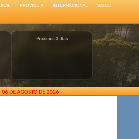
ONAL
PROVINCIA
INTERNACIONAL
SALUD
Próximos 3 días
S 06 DE AGOSTO DE 2026
Aires - Argentina //
elcarterodepinamar@gmail.com