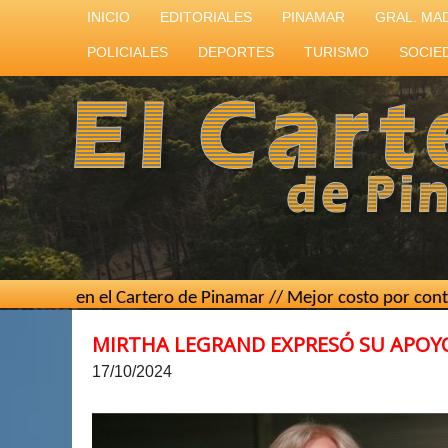
INICIO
EDITORIALES
PINAMAR
GRAL. MA
POLICIALES
DEPORTES
TURISMO
SOCIE
n el Cartero de Pinamar // Mejor costo por contacto // Telé
MIRTHA LEGRAND EXPRESÓ SU APOYO
17/10/2024