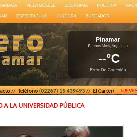
DARIAGA
VILLA GESELL
ECONOMIA
POLITICA
NACI
DAD
ESPECTACULO
CULTURA
BUSCADOR
Pinamar
Buenos Aires, Argentina
--°C
Error De Conexión
JUEVE
fono
(02267) 15 439493
// El Cartero de Pinamar - Buenos 
 A LA UNIVERSIDAD PÚBLICA