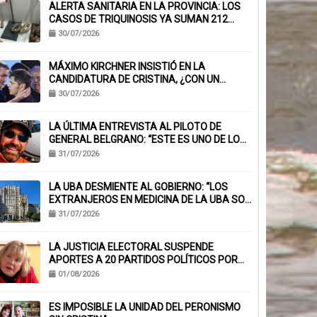
ALERTA SANITARIA EN LA PROVINCIA: LOS
CASOS DE TRIQUINOSIS YA SUMAN 212
CONFIRMADOS
30/07/2026
MÁXIMO KIRCHNER INSISTIÓ EN LA
CANDIDATURA DE CRISTINA, ¿CON UN
MENSAJE A KICILLOF?: «PONE NERVIOSOS A
30/07/2026
MUCHOS»
LA ÚLTIMA ENTREVISTA AL PILOTO DE
GENERAL BELGRANO: “ESTE ES UNO DE LOS
TRABAJOS CON MÁS RIESGO”
31/07/2026
LA UBA DESMIENTE AL GOBIERNO: “LOS
EXTRANJEROS EN MEDICINA DE LA UBA SON
EL 6,1%, NO EL 40%”
31/07/2026
LA JUSTICIA ELECTORAL SUSPENDE
APORTES A 20 PARTIDOS POLÍTICOS POR
FALTA DE BALANCES
01/08/2026
ES IMPOSIBLE LA UNIDAD DEL PERONISMO