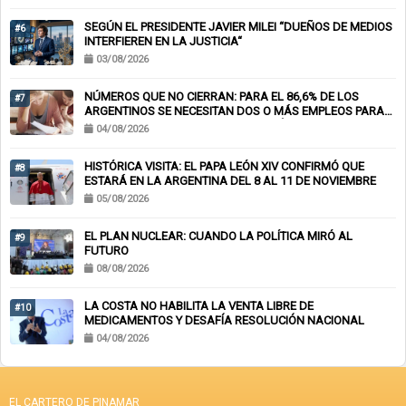
SEGÚN EL PRESIDENTE JAVIER MILEI “DUEÑOS DE MEDIOS
#6
INTERFIEREN EN LA JUSTICIA“
03/08/2026
NÚMEROS QUE NO CIERRAN: PARA EL 86,6% DE LOS
#7
ARGENTINOS SE NECESITAN DOS O MÁS EMPLEOS PARA
LLEGAR A FIN DE MES Y EL 62% TOMÓ DEUDA PARA
04/08/2026
CUBRIR GASTOS BÁSICOS
HISTÓRICA VISITA: EL PAPA LEÓN XIV CONFIRMÓ QUE
#8
ESTARÁ EN LA ARGENTINA DEL 8 AL 11 DE NOVIEMBRE
05/08/2026
EL PLAN NUCLEAR: CUANDO LA POLÍTICA MIRÓ AL
#9
FUTURO
08/08/2026
LA COSTA NO HABILITA LA VENTA LIBRE DE
#10
MEDICAMENTOS Y DESAFÍA RESOLUCIÓN NACIONAL
04/08/2026
EL CARTERO DE PINAMAR