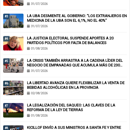
RIESGO”
31/07/2026
LA UBA DESMIENTE AL GOBIERNO: “LOS EXTRANJEROS EN
#3
MEDICINA DE LA UBA SON EL 6,1%, NO EL 40%”
31/07/2026
LA JUSTICIA ELECTORAL SUSPENDE APORTES A 20
#4
PARTIDOS POLÍTICOS POR FALTA DE BALANCES
01/08/2026
LA CRISIS TAMBIÉN ARRASTRA A LA CADENA LÍDER DEL
#5
NEGOCIO DE EMPANADAS QUE ACUMULA MÁS DE 230
CHEQUES RECHAZADOS Y PONE EN RIESGO CIENTOS DE
31/07/2026
EMPLEOS
LA LIBERTAD AVANZA QUIERE FLEXIBILIZAR LA VENTA DE
#6
BEBIDAS ALCOHÓLICAS EN LA PROVINCIA
02/08/2026
LA LEGALIZACIÓN DEL SAQUEO: LAS CLAVES DE LA
#7
REFORMA DE LA LEY DE TIERRAS
01/08/2026
KICILLOF ENVÍO A SUS MINISTROS A SANTA FE Y ENTRE
#8