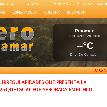
DARIAGA
VILLA GESELL
ECONOMIA
POLITICA
NACI
DAD
ESPECTACULO
CULTURA
BUSCADOR
Pinamar
Buenos Aires, Argentina
--°C
Error De Conexión
SáBAD
S IRREGULARIDADES QUE PRESENTA LA
025 QUE IGUAL FUE APROBADA EN EL HCD