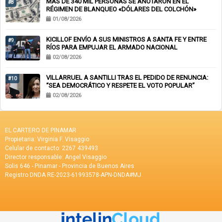
MÁS DE 340 MIL PERSONAS SE ANOTARON EN EL
#8
RÉGIMEN DE BLANQUEO «DÓLARES DEL COLCHÓN»
01/08/2026
KICILLOF ENVÍO A SUS MINISTROS A SANTA FE Y ENTRE
#9
RÍOS PARA EMPUJAR EL ARMADO NACIONAL
02/08/2026
VILLARRUEL A SANTILLI TRAS EL PEDIDO DE RENUNCIA:
#10
“SEA DEMOCRÁTICO Y RESPETE EL VOTO POPULAR”
02/08/2026
EL CARTERO DE PINAMAR
Propietaria: Virginia F. Visaggio
Celular de contacto: 2267 439493
Director responsable: Angel Visaggio
Solis 646 - Pinamar - Provincia de Buenos Aires
Registro DNDA RE-2023-61993578-APN-DNDA#MJ