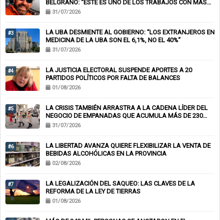
BELGRANO: “ESTE ES UNO DE LOS TRABAJOS CON MÁS
RIESGO”
31/07/2026
LA UBA DESMIENTE AL GOBIERNO: “LOS EXTRANJEROS EN
#3
MEDICINA DE LA UBA SON EL 6,1%, NO EL 40%”
31/07/2026
LA JUSTICIA ELECTORAL SUSPENDE APORTES A 20
#4
PARTIDOS POLÍTICOS POR FALTA DE BALANCES
01/08/2026
LA CRISIS TAMBIÉN ARRASTRA A LA CADENA LÍDER DEL
#5
NEGOCIO DE EMPANADAS QUE ACUMULA MÁS DE 230
CHEQUES RECHAZADOS Y PONE EN RIESGO CIENTOS DE
31/07/2026
EMPLEOS
LA LIBERTAD AVANZA QUIERE FLEXIBILIZAR LA VENTA DE
#6
BEBIDAS ALCOHÓLICAS EN LA PROVINCIA
02/08/2026
LA LEGALIZACIÓN DEL SAQUEO: LAS CLAVES DE LA
#7
REFORMA DE LA LEY DE TIERRAS
01/08/2026