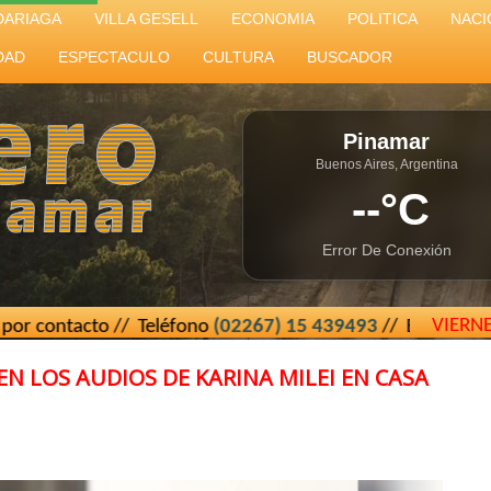
DARIAGA
VILLA GESELL
ECONOMIA
POLITICA
NACI
DAD
ESPECTACULO
CULTURA
BUSCADOR
Pinamar
Buenos Aires, Argentina
--°C
Error De Conexión
VIERN
 // Teléfono
(02267) 15 439493
// El Cartero de Pinamar -
N LOS AUDIOS DE KARINA MILEI EN CASA