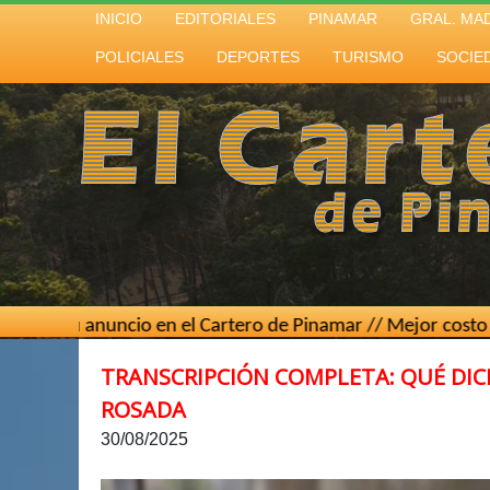
INICIO
EDITORIALES
PINAMAR
GRAL. MA
POLICIALES
DEPORTES
TURISMO
SOCIE
nuncio en el Cartero de Pinamar // Mejor costo por contacto
TRANSCRIPCIÓN COMPLETA: QUÉ DICE
ROSADA
30/08/2025