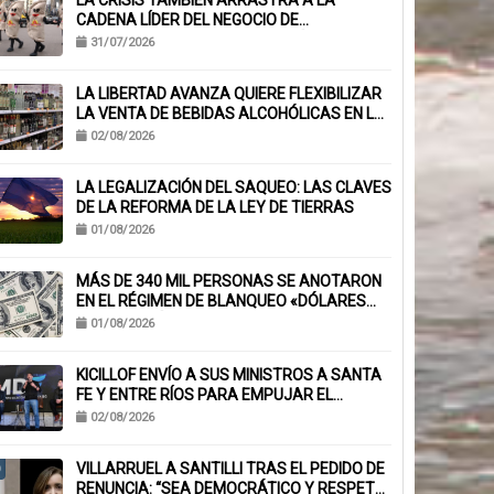
LA CRISIS TAMBIÉN ARRASTRA A LA
CADENA LÍDER DEL NEGOCIO DE
EMPANADAS QUE ACUMULA MÁS DE 230
31/07/2026
CHEQUES RECHAZADOS Y PONE EN RIESGO
CIENTOS DE EMPLEOS
LA LIBERTAD AVANZA QUIERE FLEXIBILIZAR
LA VENTA DE BEBIDAS ALCOHÓLICAS EN LA
PROVINCIA
02/08/2026
LA LEGALIZACIÓN DEL SAQUEO: LAS CLAVES
DE LA REFORMA DE LA LEY DE TIERRAS
01/08/2026
MÁS DE 340 MIL PERSONAS SE ANOTARON
EN EL RÉGIMEN DE BLANQUEO «DÓLARES
DEL COLCHÓN»
01/08/2026
KICILLOF ENVÍO A SUS MINISTROS A SANTA
FE Y ENTRE RÍOS PARA EMPUJAR EL
ARMADO NACIONAL
02/08/2026
VILLARRUEL A SANTILLI TRAS EL PEDIDO DE
RENUNCIA: “SEA DEMOCRÁTICO Y RESPETE