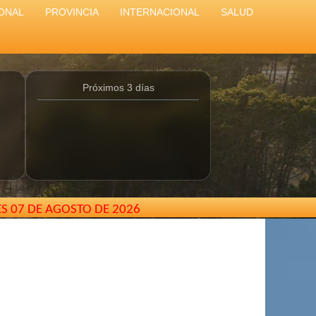
ONAL
PROVINCIA
INTERNACIONAL
SALUD
Próximos 3 días
ES 07 DE AGOSTO DE 2026
 Buenos Aires - Argentina //
elcarterodepinamar@gmail.c