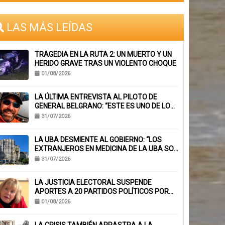
LAS MÁS LEÍDAS
TRAGEDIA EN LA RUTA 2: UN MUERTO Y UN
HERIDO GRAVE TRAS UN VIOLENTO CHOQUE
01/08/2026
LA ÚLTIMA ENTREVISTA AL PILOTO DE
GENERAL BELGRANO: “ESTE ES UNO DE LOS
TRABAJOS CON MÁS RIESGO”
31/07/2026
LA UBA DESMIENTE AL GOBIERNO: “LOS
EXTRANJEROS EN MEDICINA DE LA UBA SON
EL 6,1%, NO EL 40%”
31/07/2026
LA JUSTICIA ELECTORAL SUSPENDE
APORTES A 20 PARTIDOS POLÍTICOS POR
FALTA DE BALANCES
01/08/2026