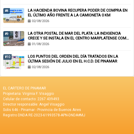
LA HACIENDA BOVINA RECUPERA PODER DE COMPRA EN
#8
EL ÚLTIMO AÑO FRENTE A LA CAMIONETA 0 KM
02/08/2026
LA OTRA POSTAL DE MAR DEL PLATA: LA INDIGENCIA
#9
CRECE Y SE INSTALA EN EL CENTRO MARPLATENSE COMO
PAISAJE COTIDIANO
01/08/2026
LOS PUNTOS DEL ORDEN DEL DÍA TRATADOS EN LA
#10
ÚLTIMA SESIÓN DE JULIO EN EL H.C.D. DE PINAMAR
02/08/2026
EL CARTERO DE PINAMAR
Propietaria: Virginia F. Visaggio
Celular de contacto: 2267 439493
Director responsable: Angel Visaggio
Solis 646 - Pinamar - Provincia de Buenos Aires
Registro DNDA RE-2023-61993578-APN-DNDA#MJ