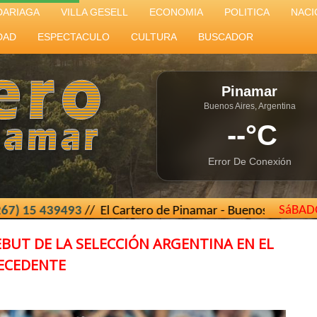
DARIAGA
VILLA GESELL
ECONOMIA
POLITICA
NACI
DAD
ESPECTACULO
CULTURA
BUSCADOR
Pinamar
Buenos Aires, Argentina
--°C
Error De Conexión
SáBAD
// El Cartero de Pinamar - Buenos Aires - Argentina //
elc
EBUT DE LA SELECCIÓN ARGENTINA EN EL
TECEDENTE