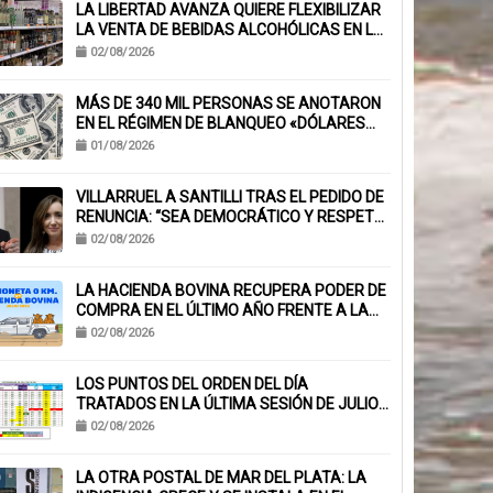
LA LIBERTAD AVANZA QUIERE FLEXIBILIZAR
LA VENTA DE BEBIDAS ALCOHÓLICAS EN LA
PROVINCIA
02/08/2026
MÁS DE 340 MIL PERSONAS SE ANOTARON
EN EL RÉGIMEN DE BLANQUEO «DÓLARES
DEL COLCHÓN»
01/08/2026
VILLARRUEL A SANTILLI TRAS EL PEDIDO DE
RENUNCIA: “SEA DEMOCRÁTICO Y RESPETE
EL VOTO POPULAR”
02/08/2026
LA HACIENDA BOVINA RECUPERA PODER DE
COMPRA EN EL ÚLTIMO AÑO FRENTE A LA
CAMIONETA 0 KM
02/08/2026
LOS PUNTOS DEL ORDEN DEL DÍA
TRATADOS EN LA ÚLTIMA SESIÓN DE JULIO
EN EL H.C.D. DE PINAMAR
02/08/2026
LA OTRA POSTAL DE MAR DEL PLATA: LA