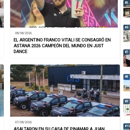
#5
#6
08/08/2026
EL ARGENTINO FRANCO VITALI SE CONSAGRÓ EN
ASTANA 2026 CAMPEÓN DEL MUNDO EN JUST
DANCE
#7
#8
#9
07/08/2026
#10
ASALTARON EN SU CASA DE PINAMAR A JUAN