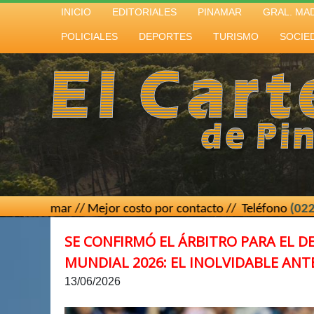
INICIO
EDITORIALES
PINAMAR
GRAL. MA
POLICIALES
DEPORTES
TURISMO
SOCIE
// Mejor costo por contacto // Teléfono
(02267) 15 439493
SE CONFIRMÓ EL ÁRBITRO PARA EL D
MUNDIAL 2026: EL INOLVIDABLE AN
13/06/2026