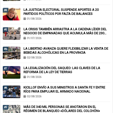
LA JUSTICIA ELECTORAL SUSPENDE APORTES A 20
#4
PARTIDOS POLÍTICOS POR FALTA DE BALANCES
01/08/2026
LA CRISIS TAMBIÉN ARRASTRA A LA CADENA LÍDER DEL
#5
NEGOCIO DE EMPANADAS QUE ACUMULA MÁS DE 230
CHEQUES RECHAZADOS Y PONE EN RIESGO CIENTOS DE
31/07/2026
EMPLEOS
LA LIBERTAD AVANZA QUIERE FLEXIBILIZAR LA VENTA DE
#6
BEBIDAS ALCOHÓLICAS EN LA PROVINCIA
02/08/2026
LA LEGALIZACIÓN DEL SAQUEO: LAS CLAVES DE LA
#7
REFORMA DE LA LEY DE TIERRAS
01/08/2026
KICILLOF ENVÍO A SUS MINISTROS A SANTA FE Y ENTRE
#8
RÍOS PARA EMPUJAR EL ARMADO NACIONAL
02/08/2026
MÁS DE 340 MIL PERSONAS SE ANOTARON EN EL
#9
RÉGIMEN DE BLANQUEO «DÓLARES DEL COLCHÓN»