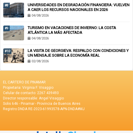
UNIVERSIDADES EN DEGRADACIÓN FINANCIERA: VUELVEN
#8
A CAER LOS RECURSOS NACIONALES EN 2026
04/08/2026
TURISMO EN VACACIONES DE INVIERNO: LA COSTA
#9
ATLÁNTICA LA MÁS AFECTADA
04/08/2026
LA VISITA DE GEORGIEVA: RESPALDO CON CONDICIONES Y
#10
UN MENSAJE SOBRE LA ECONOMÍA REAL
02/08/2026
EL CARTERO DE PINAMAR
Propietaria: Virginia F. Visaggio
Celular de contacto: 2267 439493
Director responsable: Angel Visaggio
Solis 646 - Pinamar - Provincia de Buenos Aires
Registro DNDA RE-2023-61993578-APN-DNDA#MJ