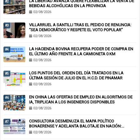
LA LIBERTAD AVANZA QUIERE FLEXIBILIZAR LA VENTA DE
#2
BEBIDAS ALCOHÓLICAS EN LA PROVINCIA
02/08/2026
VILLARRUEL A SANTILLI TRAS EL PEDIDO DE RENUNCIA:
#3
“SEA DEMOCRÁTICO Y RESPETE EL VOTO POPULAR”
02/08/2026
LA HACIENDA BOVINA RECUPERA PODER DE COMPRA EN
#4
EL ÚLTIMO AÑO FRENTE A LA CAMIONETA 0 KM
02/08/2026
LOS PUNTOS DEL ORDEN DEL DÍA TRATADOS EN LA
#5
ÚLTIMA SESIÓN DE JULIO EN EL H.C.D. DE PINAMAR
02/08/2026
EN CHINA LAS OFERTAS DE EMPLEO EN ALGORITMOS DE
#6
IA, TRIPLICAN A LOS INGENIEROS DISPONIBLES
02/08/2026
CONSULTORA DESMENUZA EL MAPA POLÍTICO
#7
BONAERENSE Y ADELANTA BALOTAJE EN NACIÓN:
KICILLOF-MILEI
02/08/2026