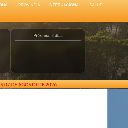
ONAL
PROVINCIA
INTERNACIONAL
SALUD
Próximos 3 días
ES 07 DE AGOSTO DE 2026
entina //
elcarterodepinamar@gmail.com