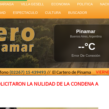
DARIAGA
VILLA GESELL
ECONOMIA
POLITICA
NACI
DAD
ESPECTACULO
CULTURA
BUSCADOR
Pinamar
Buenos Aires, Argentina
--°C
Error De Conexión
VIERN
) 15 439493
// El Cartero de Pinamar - Buenos Aires - Arg
OLICITARON LA NULIDAD DE LA CONDENA A