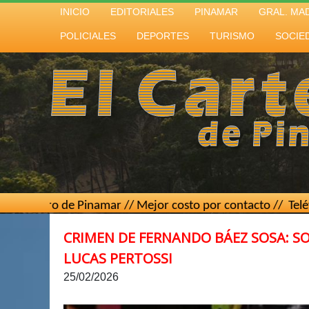
INICIO
EDITORIALES
PINAMAR
GRAL. MA
POLICIALES
DEPORTES
TURISMO
SOCIE
 de Pinamar // Mejor costo por contacto // Teléfono
(02267
CRIMEN DE FERNANDO BÁEZ SOSA: S
LUCAS PERTOSSI
25/02/2026