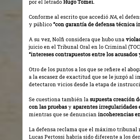
por el letrado
Hugo Tomei.
Conforme al escrito que accedió
NA
, el defe
y público
“con garantía de defensa técnica i
A su vez, Nolfi considera que hubo una
viola
juicio en el Tribunal Oral en lo Criminal (T
“intereses contrapuestos
entre los acusados 
Otro de los puntos a los que se refiere el ab
a la escasez de exactitud que se le juzgó al
detectaron vicios desde la etapa de instrucc
Se cuestiona también la
supuesta creación d
con las pruebas
y
aparentes irregularidades e
mientras que se denuncian
incoherencias en
La defensa reclama que el máximo tribunal re
Lucas Pertossi habría sido diferente a los de